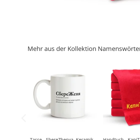
Mehr aus der Kollektion Namenswörte
Tasse - SberеZhenya, Keramik,
Handtuch - KapiT