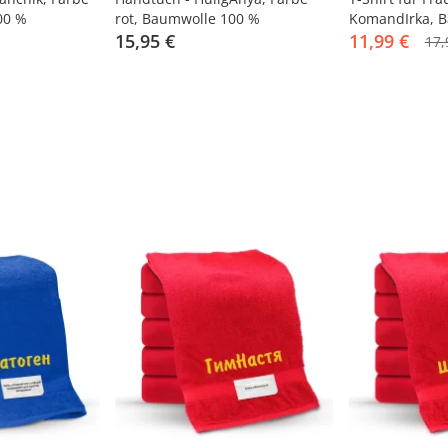
00 %
rot, Baumwolle 100 %
KomandIrka, B
15,95 €
XL
11,99 €
17,