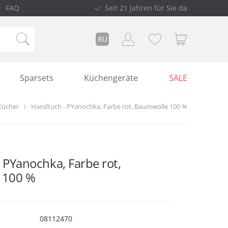
FAQ
Seit 21 Jahren für Sie da
RU
Sparsets
Küchengeräte
SALE
tücher
Handtuch - PYanochka, Farbe rot, Baumwolle 100 %
 PYanochka, Farbe rot,
 100 %
08112470