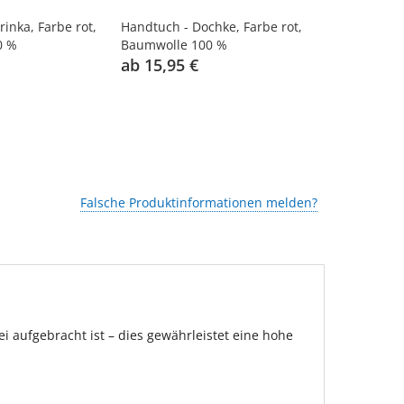
rinka, Farbe rot,
Handtuch - Dochke, Farbe rot,
Handtuch - 
0 %
Baumwolle 100 %
Baumwolle 
ab 15,95 €
ab 12,95 
Falsche Produktinformationen melden?
 aufgebracht ist – dies gewährleistet eine hohe