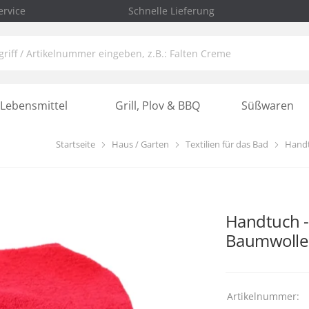
rvice
Schnelle Lieferung
Lebensmittel
Grill, Plov & BBQ
Süßwaren
Startseite
Haus / Garten
Textilien für das Bad
Hand
Handtuch -
Baumwolle
Artikelnummer: