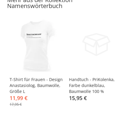
Namenswörterbuch
-33%
T-Shirt für Frauen - Design
Handtuch - PriKolenka,
Ha
0
Anastasiolog, Baumwolle,
Farbe dunkelblau,
Ol
Größe L
Baumwolle 100 %
Ba
11,99 €
15,95 €
1
17,95 €