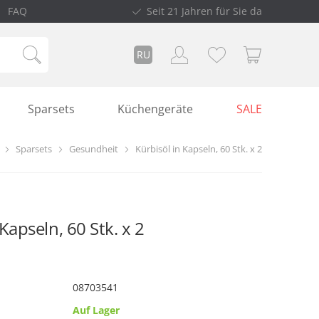
FAQ
Seit 21 Jahren für Sie da
RU
Sparsets
Küchengeräte
SALE
Sparsets
Gesundheit
Kürbisöl in Kapseln, 60 Stk. х 2
 Kapseln, 60 Stk. х 2
08703541
Auf Lager