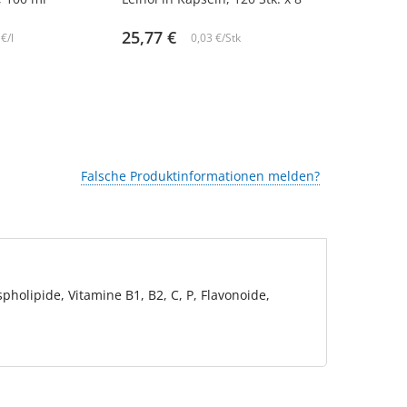
25,77 €
3,83 €
€/l
0,03 €/Stk
38
Falsche Produktinformationen melden?
holipide, Vitamine B1, B2, C, P, Flavonoide,