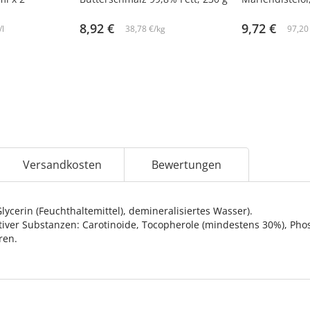
8,92 €
9,72 €
/l
38,78 €/kg
97,20 
Versandkosten
Bewertungen
Glycerin (Feuchthaltemittel), demineralisiertes Wasser).
tiver Substanzen: Carotinoide, Tocopherole (mindestens 30%), Phosp
ren.