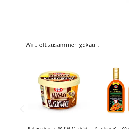
Wird oft zusammen gekauft
-14%
Butterschmalz, 99,8 % Milchfett,
Sanddornöl, 100 