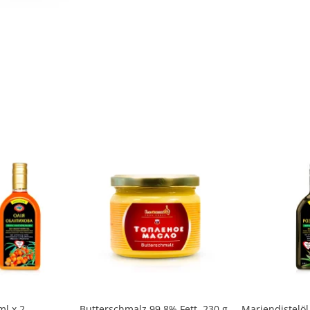
ml х 2
Butterschmalz 99,8% Fett, 230 g
Mariendistelöl