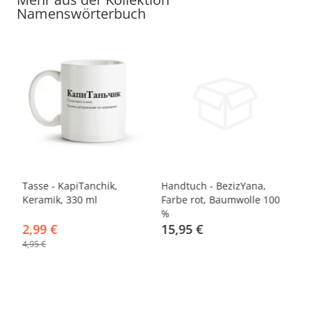
Namenswörterbuch
-40%
Tasse - KapiTanchik,
Handtuch - BezizYana,
Ha
0
Keramik, 330 ml
Farbe rot, Baumwolle 100
Fa
%
%
2,99 €
15,95 €
1
4,95 €