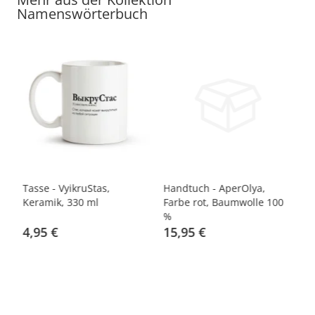
Namenswörterbuch
,
Tasse - VyikruStas,
Handtuch - AperOlya,
Ha
Keramik, 330 ml
Farbe rot, Baumwolle 100
Fa
%
%
4,95 €
15,95 €
1