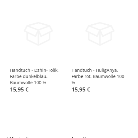
-
gn
Handtuch - Dzhin-Tolik,
Handtuch - HuligAnya,
T-
Farbe dunkelblau,
Farbe rot, Baumwolle 100
De
Baumwolle 100 %
%
Ba
15,95 €
15,95 €
1
17