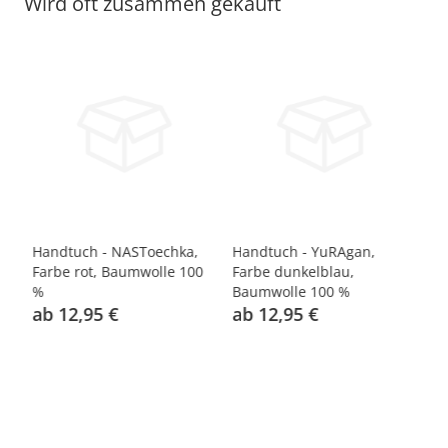
Wird oft zusammen gekauft
Handtuch - NASToechka,
Handtuch - YuRAgan,
Ha
0
Farbe rot, Baumwolle 100
Farbe dunkelblau,
Fa
%
Baumwolle 100 %
%
ab 12,95 €
ab 12,95 €
a