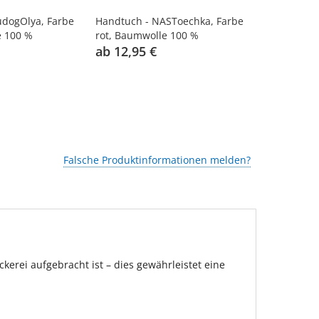
udogOlya, Farbe
Handtuch - NASToechka, Farbe
Handtuch - 
e 100 %
rot, Baumwolle 100 %
Baumwolle 
ab 12,95 €
ab 12,95 
Falsche Produktinformationen melden?
rei aufgebracht ist – dies gewährleistet eine