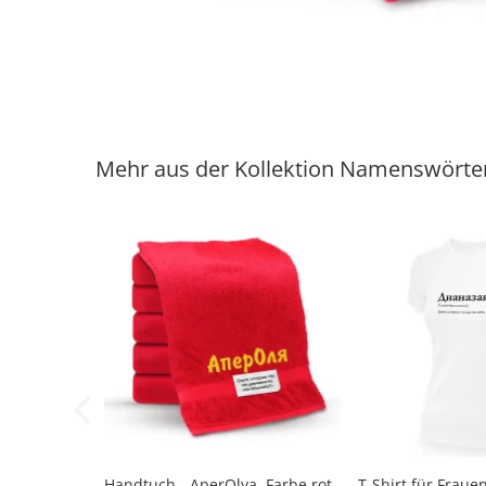
Mehr aus der Kollektion Namenswörte
Handtuch - AperOlya, Farbe rot,
T-Shirt für Fraue