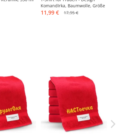
KomandIrka, Baumwolle, Größe
rot, Baumwo
XL
11,99 €
15,95 €
17,95 €