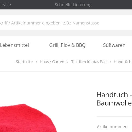
rvice
Schnelle Lieferung
Lebensmittel
Grill, Plov & BBQ
Süßwaren
Startseite
Haus / Garten
Textilien für das Bad
Handtüch
Handtuch -
Baumwolle
Artikelnummer: