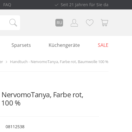
FAQ
Seit 21 Jahren für Sie da
RU
Sparsets
Küchengeräte
SALE
er
Handtuch - NervomoTanya, Farbe rot, Baumwolle 100 %
 NervomoTanya, Farbe rot,
 100 %
08112538