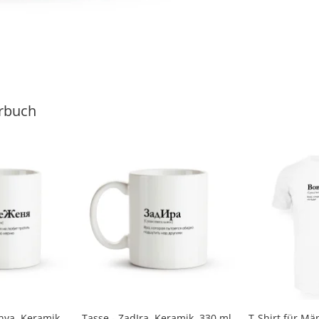
rbuch
nya, Keramik,
Tasse - ZadIra, Keramik, 330 ml
T-Shirt für Mä