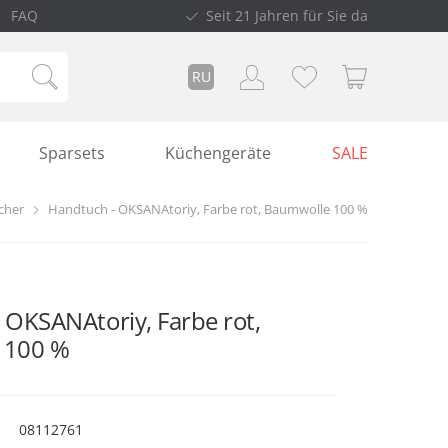
FAQ
Seit 21 Jahren für Sie da
RU
Sparsets
Küchengeräte
SALE
cher
Handtuch - OKSANAtoriy, Farbe rot, Baumwolle 100 %
 OKSANAtoriy, Farbe rot,
 100 %
08112761