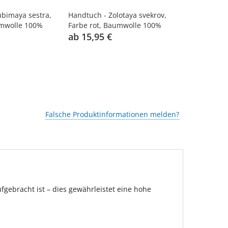
ubimaya sestra,
Handtuch - Zolotaya svekrov,
Handtuch -
umwolle 100%
Farbe rot, Baumwolle 100%
babushka, F
ab 15,95 €
100%
15,95 €
Falsche Produktinformationen melden?
gebracht ist – dies gewährleistet eine hohe