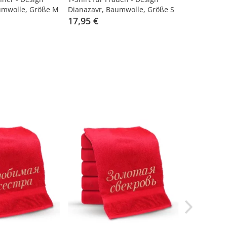
mwolle, Größe M
Diаnazavr, Baumwolle, Größe S
330 ml
17,95 €
4,95 €