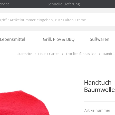
rvice
Schnelle Lieferung
Lebensmittel
Grill, Plov & BBQ
Süßwaren
Startseite
Haus / Garten
Textilien für das Bad
Handtü
Handtuch -
Baumwolle
Artikelnummer: