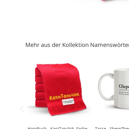
Mehr aus der Kollektion Namenswörte
Handtuch - KapiTanchik, Farbe
Tasse - SberеZhe