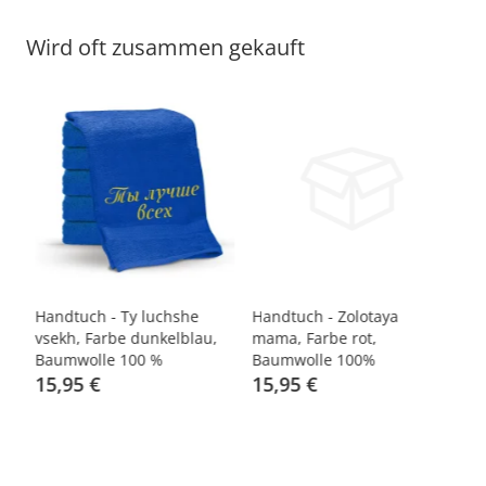
Wird oft zusammen gekauft
Handtuch - Ty luchshe
Handtuch - Zolotaya
Ha
vsekh, Farbe dunkelblau,
mama, Farbe rot,
ty
Baumwolle 100 %
Baumwolle 100%
B
15,95 €
15,95 €
1