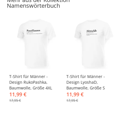
Namenswörterbuch
-33%
-33%
gn
T-Shirt für Männer -
T-Shirt für Männer -
T-
Design RukoPashka,
Design LyoshaD,
De
Baumwolle, Größe 4XL
Baumwolle, Größe S
Ba
11,99 €
11,99 €
1
17,95 €
17,95 €