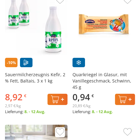
-10%
Sauermilcherzeugnis Kefir, 2
Quarkriegel in Glasur, mit
% Fett, Baltais, 3 х 1 kg
Vanillegeschmack, Schwinn,
45 g
8,92
0,94
€
€
2,97 €/kg
20,89 €/kg
Lieferung:
8. - 12 Aug.
Lieferung:
8. - 12 Aug.