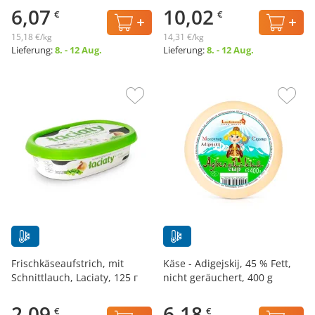
6,07
10,02
€
€
15,18 €/kg
14,31 €/kg
Lieferung:
8. - 12 Aug.
Lieferung:
8. - 12 Aug.
Frischkäseaufstrich, mit
Käse - Adigejskij, 45 % Fett,
Schnittlauch, Laciaty, 125 г
nicht geräuchert, 400 g
2,09
6,18
€
€