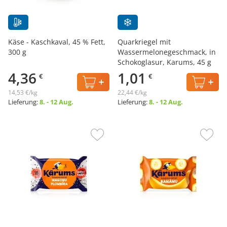
Käse - Kaschkaval, 45 % Fett,
Quarkriegel mit
300 g
Wassermelonegeschmack, in
Schokoglasur, Karums, 45 g
4,36
1,01
€
€
14,53 €/kg
22,44 €/kg
Lieferung:
8. - 12 Aug.
Lieferung:
8. - 12 Aug.