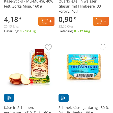
Käse-Sticks - Mu-Mu-Ka, 40%
Quarkriegel in weisser
Fett, Zorka Moja, 160 g
Glasur, mit Himbeere, 33
korovy, 40 g
4,18
0,90
€
€
26,13 €/kg
22,50 €/kg
Lieferung:
8. - 12 Aug.
Lieferung:
8. - 12 Aug.
Käse in Scheiben,
Schmelzkäse - Jantarnyj, 50 %
geräuchert, 45 % Fett, 160 g
Fett, Burjonka, 100 g