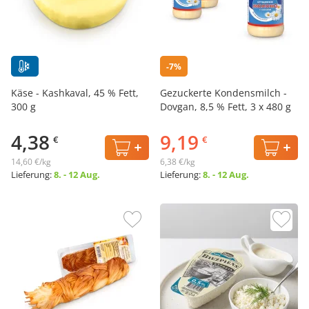
-7%
Käse - Kashkaval, 45 % Fett,
Gezuckerte Kondensmilch -
300 g
Dovgan, 8,5 % Fett, 3 х 480 g
4,38
9,19
€
€
14,60 €/kg
6,38 €/kg
Lieferung:
8. - 12 Aug.
Lieferung:
8. - 12 Aug.