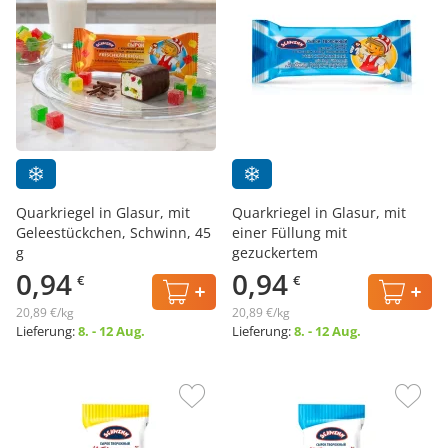
Quarkriegel in Glasur, mit
Quarkriegel in Glasur, mit
Geleestückchen, Schwinn, 45
einer Füllung mit
g
gezuckertem
Kondesmilcherzeugnis,
0,94
0,94
€
€
Schwinn, 45 g
20,89 €/kg
20,89 €/kg
Lieferung:
8. - 12 Aug.
Lieferung:
8. - 12 Aug.