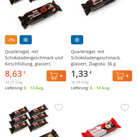
-7%
Quarkriegel, mit
Quarkriegel, mit
Schokoladengeschmack und
Schokoladengeschmack,
Kirschfüllung, glasiert,
glasiert, Zlagoda, 36 g
Zlagoda, 7 х 36 g
8,63
1,33
€
€
34,25 €/kg
36,94 €/kg
Lieferung:
8. - 12 Aug.
Lieferung:
8. - 12 Aug.