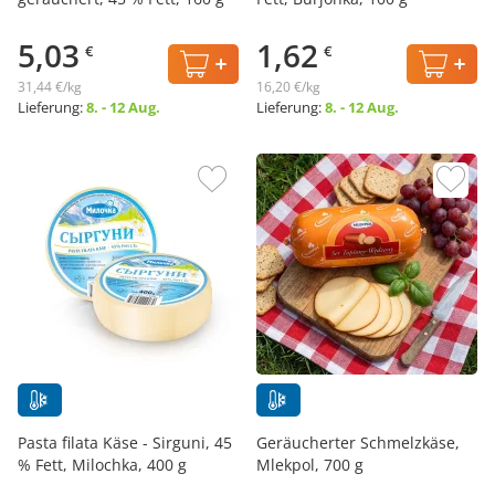
5,03
1,62
€
€
31,44 €/kg
16,20 €/kg
Lieferung:
8. - 12 Aug.
Lieferung:
8. - 12 Aug.
Pasta filata Käse - Sirguni, 45
Geräucherter Schmelzkäse,
% Fett, Milochka, 400 g
Mlekpol, 700 g