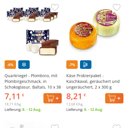
-6%
-7%
Quarkriegel - Plombino, mit
Käse Probierpaket -
Plombirgeschmack, in
Kaschkaval, geräuchert und
Schokoglasur, Baltais, 10 х 38
ungeräuchert, 2 x 300 g
g
7,11
8,21
€
€
18,71 €/kg
13,68 €/kg
Lieferung:
8. - 12 Aug.
Lieferung:
8. - 12 Aug.