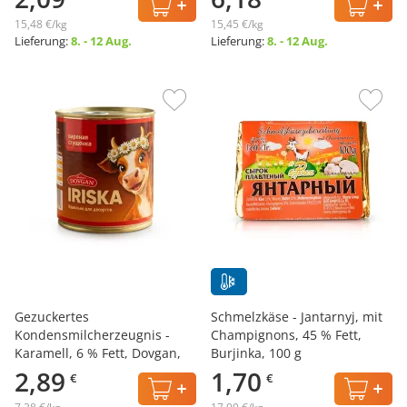
15,48 €/kg
15,45 €/kg
Lieferung:
8. - 12 Aug.
Lieferung:
8. - 12 Aug.
Gezuckertes
Schmelzkäse - Jantarnyj, mit
Kondensmilcherzeugnis -
Champignons, 45 % Fett,
Karamell, 6 % Fett, Dovgan,
Burjinka, 100 g
397 g
2,89
1,70
€
€