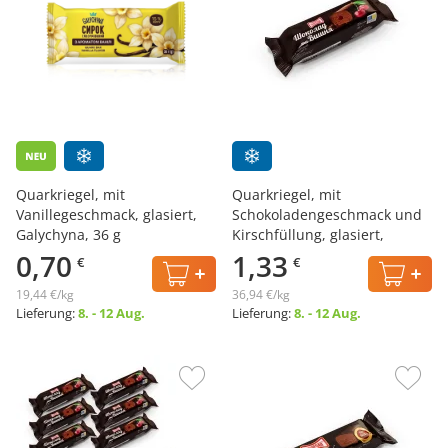
Quarkriegel, mit
Quarkriegel, mit
Vanillegeschmack, glasiert,
Schokoladengeschmack und
Galychyna, 36 g
Kirschfüllung, glasiert,
Zlagoda, 36 g
0,70
1,33
€
€
19,44 €/kg
36,94 €/kg
Lieferung:
8. - 12 Aug.
Lieferung:
8. - 12 Aug.