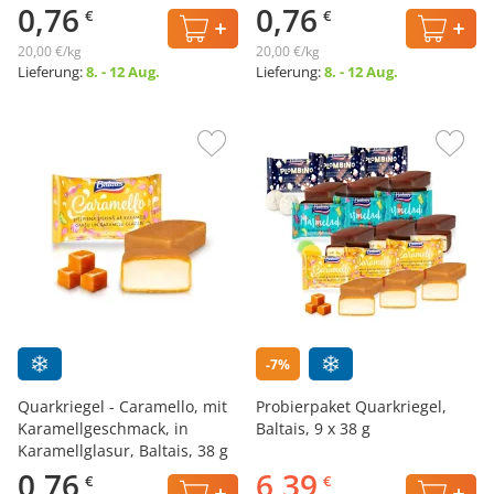
0,76
0,76
€
€
20,00 €/kg
20,00 €/kg
Lieferung:
8. - 12 Aug.
Lieferung:
8. - 12 Aug.
-7%
Quarkriegel - Caramello, mit
Probierpaket Quarkriegel,
Karamellgeschmack, in
Baltais, 9 х 38 g
Karamellglasur, Baltais, 38 g
0,76
6,39
€
€