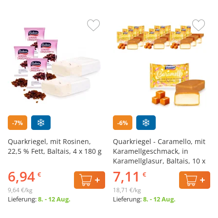
-7%
-6%
Quarkriegel, mit Rosinen,
Quarkriegel - Caramello, mit
22,5 % Fett, Baltais, 4 х 180 g
Karamellgeschmack, in
Karamellglasur, Baltais, 10 х
38 g
6,94
7,11
€
€
9,64 €/kg
18,71 €/kg
Lieferung:
8. - 12 Aug.
Lieferung:
8. - 12 Aug.