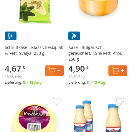
Schnittkäse - Klassicheskij, 50
Käse - Bulgarisch,
% Fett, Svalya, 250 g
geräuchert, 45 % Fett, Arpi,
250 g
4,67
4,90
€
€
18,68 €/kg
19,60 €/kg
Lieferung:
8. - 12 Aug.
Lieferung:
8. - 12 Aug.