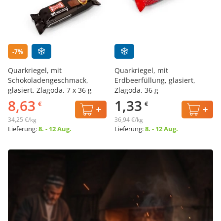
-7%
Quarkriegel, mit
Quarkriegel, mit
Schokoladengeschmack,
Erdbeerfüllung, glasiert,
glasiert, Zlagoda, 7 х 36 g
Zlagoda, 36 g
8,63
1,33
€
€
34,25 €/kg
36,94 €/kg
Lieferung:
8. - 12 Aug.
Lieferung:
8. - 12 Aug.