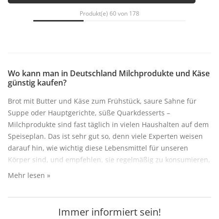
Produkt(e) 60 von 178
Wo kann man in Deutschland Milchprodukte und Käse
günstig kaufen?
Brot mit Butter und Käse zum Frühstück, saure Sahne für
Suppe oder Hauptgerichte, süße Quarkdesserts –
Milchprodukte sind fast täglich in vielen Haushalten auf dem
Speiseplan. Das ist sehr gut so, denn viele Experten weisen
darauf hin, wie wichtig diese Lebensmittel für unseren
Körper sind, und empfehlen, sie regelmäßig zu konsumieren,
um unserem Organismus wichtige Proteine, Vitamine und
Mehr lesen »
Mineralstoffe zuzuführen. Um Ihre Ernährung ausgewogen
zu gestalten, kaufen Sie Milchprodukte online in Deutschland
auf unserer Website. Dies ist sehr einfach und schnell, und
Immer informiert sein!
wir liefern Ihre Bestellung innerhalb weniger Tage zu Ihnen