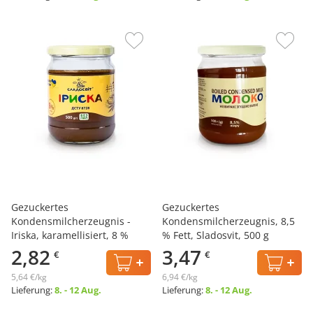
Gezuckertes
Gezuckertes
Kondensmilcherzeugnis -
Kondensmilcherzeugnis, 8,5
Iriska, karamellisiert, 8 %
% Fett, Sladosvit, 500 g
Fett, Sladosvit, 500 g
2,82
3,47
€
€
5,64 €/kg
6,94 €/kg
Lieferung:
8. - 12 Aug.
Lieferung:
8. - 12 Aug.