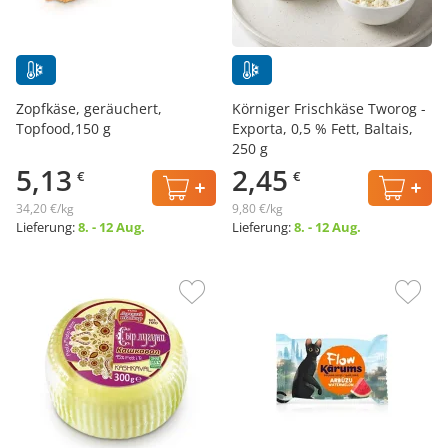
Zopfkäse, geräuchert,
Körniger Frischkäse Tworog -
Topfood,150 g
Exporta, 0,5 % Fett, Baltais,
250 g
5,13
2,45
€
€
34,20 €/kg
9,80 €/kg
Lieferung:
8. - 12 Aug.
Lieferung:
8. - 12 Aug.