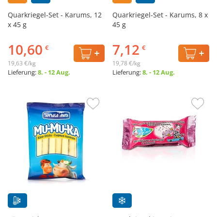
Quarkriegel-Set - Karums, 12
Quarkriegel-Set - Karums, 8 x
x 45 g
45 g
10,60
7,12
€
€
19,63 €/kg
19,78 €/kg
Lieferung:
8. - 12 Aug.
Lieferung:
8. - 12 Aug.