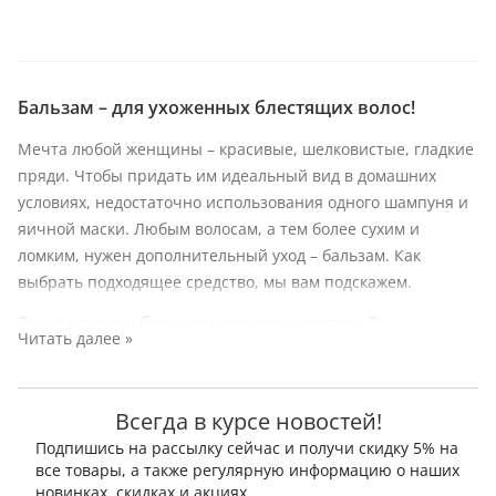
Бальзам – для ухоженных блестящих волос!
Мечта любой женщины – красивые, шелковистые, гладкие
пряди. Чтобы придать им идеальный вид
в домашних
условиях, недостаточно использования одного шампуня и
яичной маски
. Любым
волосам, а тем более сухим и
ломким, нужен дополнительный уход – бальзам. Как
выбрать подходящее средство
, мы вам подскажем.
Зачем нужен бальзам-ополаскиватель?
Читать далее »
Если посмотреть под микроскопом – края здорового волоска
будут ровными и гладкими, а у истощенного – с торчащими
Всегда в курсе новостей!
чешуйками
. Этот защитный слой следует приглаживать, на
что и направлена «работа» бальзамов. Также средства по
Подпишись на рассылку сейчас и получи скидку 5% на
все товары, а также регулярную информацию о наших
уходу за волосами действуют таким образом:
новинках, скидках и акциях.