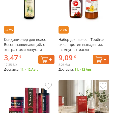
-27%
-10%
Кондиционер для волос -
Набор для волос - Тройная
Восстанавливающий, с
сила, против выпадения,
экстрактами лопуха и
шампунь + масло
оливы, Melica Organic, 200
3,47
9,09
€
€
мл
17,35 €/л
8,26 €/л
Доставка:
11. - 12 Авг.
Доставка:
11. - 12 Авг.