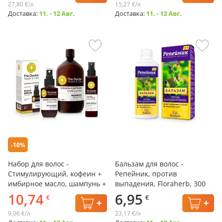
27,80 €/л
15,27 €/л
Доставка:
11. - 12 Авг.
Доставка:
11. - 12 Авг.
-10%
Набор для волос -
Бальзам для волос -
Стимулирующий, кофеин +
Репейник, против
имбирное масло, шампунь +
выпадения, Floraherb, 300
сыворотка + спрей, Health &
мл
10,74
6,95
€
€
Care, The Doctor
9,06 €/л
23,17 €/л