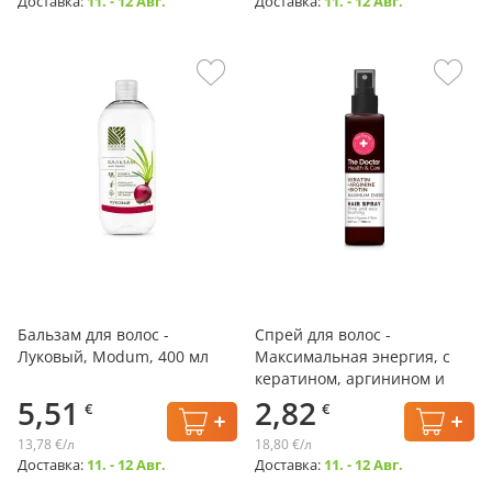
Доставка:
11. - 12 Авг.
Доставка:
11. - 12 Авг.
Бальзам для волос -
Спрей для волос -
Луковый, Modum, 400 мл
Максимальная энергия, с
кератином, аргинином и
биотином, Health & Care,
5,51
2,82
€
€
The Doctor, 150 мл
13,78 €/л
18,80 €/л
Доставка:
11. - 12 Авг.
Доставка:
11. - 12 Авг.