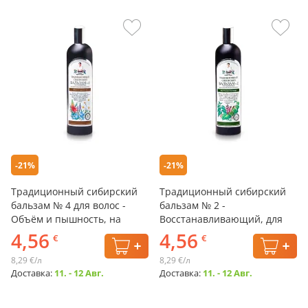
-21%
-21%
Традиционный сибирский
Традиционный сибирский
бальзам № 4 для волос -
бальзам № 2 -
Объём и пышность, на
Восстанавливающий, для
цветочном прополисе,
тусклых и ослабленных
4,56
4,56
€
€
Рецепты бабушки Агафьи,
волос, Рецепты бабушки
550 мл
Агафьи, 550 мл
8,29 €/л
8,29 €/л
Доставка:
11. - 12 Авг.
Доставка:
11. - 12 Авг.