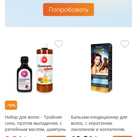
-10%
Набор для волос - Тройная
Бальзам-кондиционер для
сила, против выпадения, с
волос, с кератином,
репейным маслом, шампунь
ланолином и коллагеном,
+ масло
Лошадиная Грива, Pharma