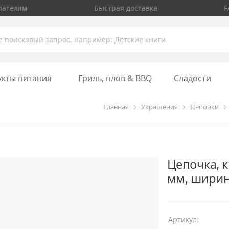
пателям
Быстрая доставка
F
укты питания
Гриль, плов & BBQ
Сладости
Главная
Украшения
Цепочки
Цепочка, к
мм, ширин
Артикул: