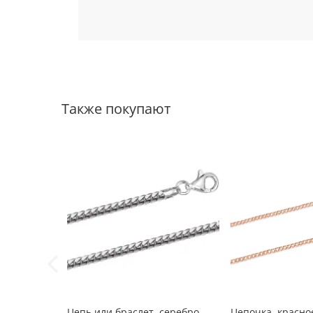
Также покупают
Цепь или браслет, серебро
Цепочка, красное