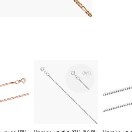
 золото 585°
Цепочка, серебро 925°, Ø 0,35
Цепочка, сере