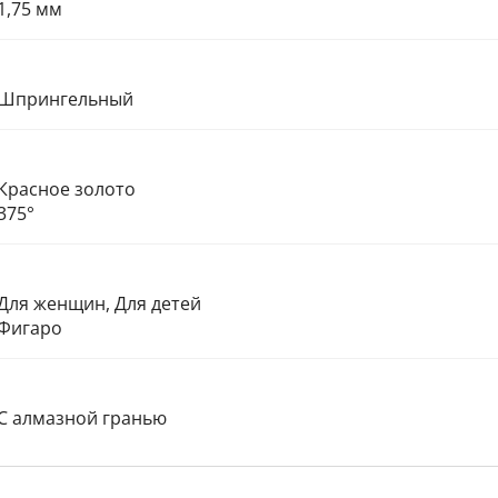
1,75 мм
Шпрингельный
Красное золото
375°
Для женщин, Для детей
Фигаро
С алмазной гранью