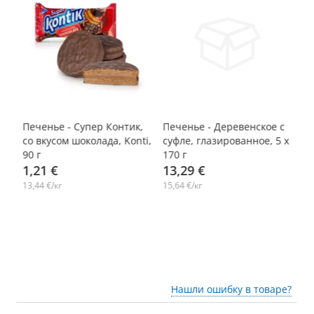
-10%
-
Печенье - Супер Контик,
Печенье - Деревенское с
На
со вкусом шоколада, Konti,
суфле, глазированное, 5 х
Ко
90 г
170 г
1,21 €
13,29 €
3
13,44 €/кг
15,64 €/кг
12
Нашли ошибку в товаре?