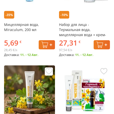
-35%
-10%
Мицеллярная вода,
Набор для лица -
Miraculum, 200 мл
Термальная вода,
мицеллярная вода + крем-
маска + сыворотка,
5,69
27,31
€
€
Miraculum
28,45 €/л
97,54 €/л
Доставка:
11. - 12 Авг.
Доставка:
11. - 12 Авг.