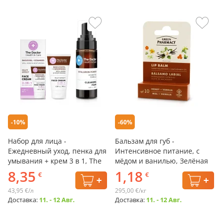
-10%
-60%
Набор для лица -
Бальзам для губ -
Ежедневный уход, пенка для
Интенсивное питание, с
умывания + крем 3 в 1, The
мёдом и ванилью, Зелёная
Doctor Health & Care
Аптека , 3,6 г
8,35
1,18
€
€
43,95 €/л
295,00 €/кг
Доставка:
11. - 12 Авг.
Доставка:
11. - 12 Авг.