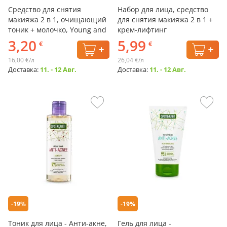
Средство для снятия
Набор для лица, средство
макияжа 2 в 1, очищающий
для снятия макияжа 2 в 1 +
тоник + молочко, Young and
крем-лифтинг
Happy, Belle Jardin, 200 мл
3,20
5,99
€
€
16,00 €/л
26,04 €/л
Доставка:
11. - 12 Авг.
Доставка:
11. - 12 Авг.
-19%
-19%
Тоник для лица - Анти-акне,
Гель для лица -