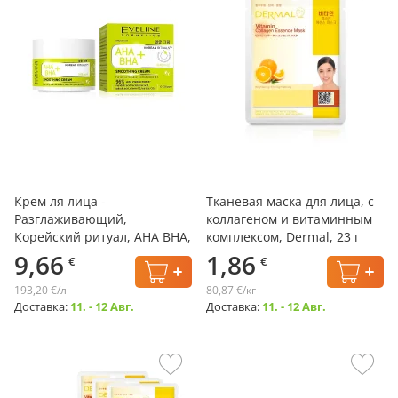
Крем ля лица -
Тканевая маска для лица, с
Разглаживающий,
коллагеном и витаминным
Корейский ритуал, AHA BHA,
комплексом, Dermal, 23 г
Eveline, 50 мл
9,66
1,86
€
€
193,20 €/л
80,87 €/кг
Доставка:
11. - 12 Авг.
Доставка:
11. - 12 Авг.