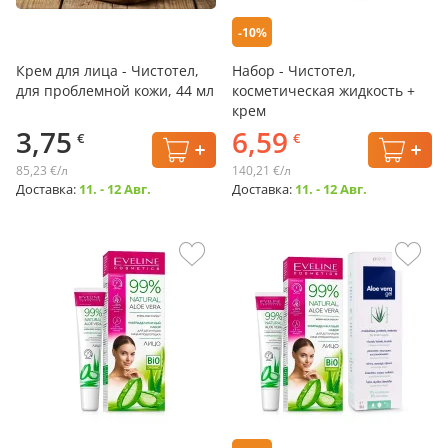
-10%
Крем для лица - Чистотел,
Набор - Чистотел,
для проблемной кожи, 44 мл
косметическая жидкость +
крем
3,75
6,59
€
€
85,23 €/л
140,21 €/л
Доставка:
11. - 12 Авг.
Доставка:
11. - 12 Авг.