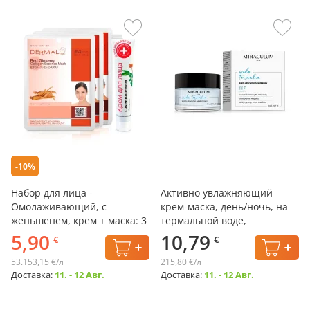
-10%
Набор для лица -
Активно увлажняющий
Омолаживающий, с
крем-маска, день/ночь, на
женьшенем, крем + маска: 3
термальной воде,
шт.
Miraculum, 50 мл
5,90
10,79
€
€
53.153,15 €/л
215,80 €/л
Доставка:
11. - 12 Авг.
Доставка:
11. - 12 Авг.