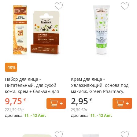
-10%
Набор для лица -
Крем для лица -
Питательный, для сухой
Увлажняющий, основа под
кожи, крем + бальзам для
макияж, Green Pharmacy,
губ
100 мл
9,75
2,95
€
€
221,59 €/кг
29,50 €/л
Доставка:
11. - 12 Авг.
Доставка:
11. - 12 Авг.