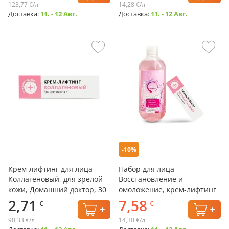
123,77 €/л
14,28 €/л
Доставка:
11. - 12 Авг.
Доставка:
11. - 12 Авг.
-10%
Крем-лифтинг для лица -
Набор для лица -
Коллагеновый, для зрелой
Восстановление и
кожи, Домашний доктор, 30
омоложение, крем-лифтинг
мл
+ мицеллярная вода
2,71
7,58
€
€
90,33 €/л
14,30 €/л