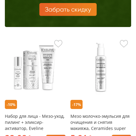
-10%
-17%
Набор для лица - Мезо-уход,
Мезо молочко-эмульсия для
пилинг + эликсир-
очищения и снятия
активатор, Eveline
макияжа, Ceramides super
pre-needles, Eveline, 145 мл