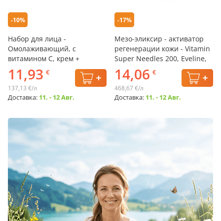
-10%
-17%
Набор для лица -
Мезо-эликсир - активатор
Омолаживающий, с
регенерации кожи - Vitamin
витамином С, крем +
Super Needles 200, Eveline,
сыворотка + сыворотка для
30 мл
11,93
14,06
€
€
кожи вокруг глаз
137,13 €/л
468,67 €/л
Доставка:
11. - 12 Авг.
Доставка:
11. - 12 Авг.