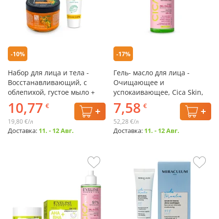
-10%
-17%
Набор для лица и тела -
Гель- масло для лица -
Восстанавливающий, с
Очищающее и
облепихой, густое мыло +
успокаивающее, Cica Skin,
крем
Eveline, 145 мл
10,77
7,58
€
€
19,80 €/л
52,28 €/л
Доставка:
11. - 12 Авг.
Доставка:
11. - 12 Авг.