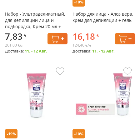
-10%
Набор - Ультраделикатный,
Набор для лица - Алоэ вера,
для депиляции лица и
крем для депиляции + гель
подбородка, Крем 20 мл +
Успокаивающий гель 5 мл х
7,83
16,18
€
€
2 шт., Eveline
261,00 €/л
124,46 €/л
Доставка:
11. - 12 Авг.
Доставка:
11. - 12 Авг.
-19%
-10%