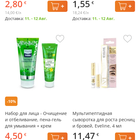
Jardin, 85 мл
2,80
1,55
€
€
14,00 €/л
18,24 €/л
Доставка:
11. - 12 Авг.
Доставка:
11. - 12 Авг.
-10%
Набор для лица - Очищение
Мультипептидная
и отбеливание, пена-гель
сыворотка для роста ресниц
для умывания + крем
и бровей, Eveline, 4 мл
4,50
11,47
€
€