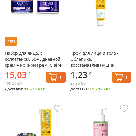
-10%
Набор для лица, с
Крем для лица и тела -
коллагеном, 55+ , дневной
Облепиха,
крем + ночной крем, Claire
восстанавливающий,
Cosmetics
FitoDoctor, 44 мл
15,03
1,23
€
€
150,30 €/л
27,95 €/л
Доставка:
11. - 12 Авг.
Доставка:
11. - 12 Авг.