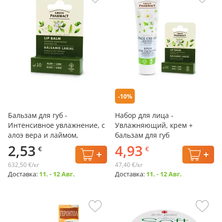
-10%
Бальзам для губ -
Набор для лица -
Интенсивное увлажнение, с
Увлажняющий, крем +
алоэ вера и лаймом,
бальзам для губ
Зелёная Аптека, 3,6 г
2,53
4,93
€
€
632,50 €/кг
47,40 €/кг
Доставка:
11. - 12 Авг.
Доставка:
11. - 12 Авг.