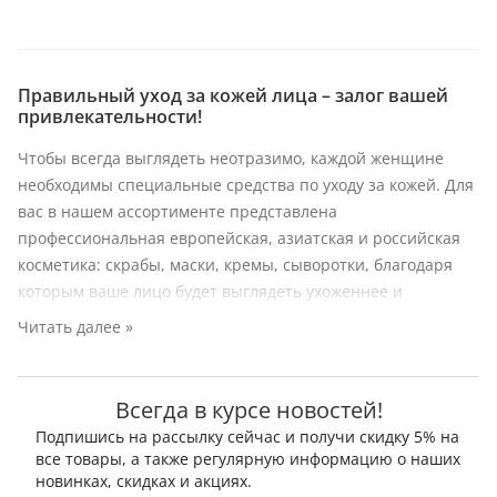
Правильный
уход за кожей лица
– залог вашей
привлекательности!
Чтобы всегда выглядеть неотразимо, каждой женщине
необходимы специальные средства по уходу за кожей. Для
вас в нашем ассортименте представлена
профессиональная
европейская, азиатская и
российская
косметика: скрабы, маски, кремы, сыворотки
, благодаря
которым ваше лицо будет выглядеть ухоженнее и
невероятно нежным на ощупь.
Читать далее »
Как подобрать уход за лицом?
Прежде всего следует определиться с типом своей кожи:
Всегда в курсе новостей!
Подпишись на рассылку сейчас и получи скидку 5% на
Нормальная
– поры небольшие, без черных точек и
все товары, а также регулярную информацию о наших
высыпаний. Почти нет жирного блеска и таких
новинках, скидках и акциях.