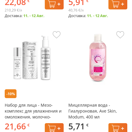
22,08
5,91
€
€
210,29 €/л
40,76 €/л
Доставка:
11. - 12 Авг.
Доставка:
11. - 12 Авг.
-10%
Набор для лица - Мезо-
Мицеллярная вода -
комплекс для увлажнения и
Гиалуроновая, Ave Skin,
омоложения, молочко-
Modum, 400 мл
эмульсия + эликсир-
21,66
5,71
€
€
активатор, Eveline