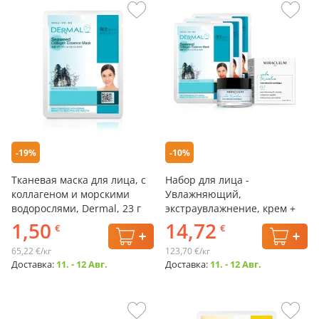
-19%
-10%
Тканевая маска для лица, с
Набор для лица -
коллагеном и морскими
Увлажняющий,
водорослями, Dermal, 23 г
экстраувлажнение, крем +
маска: 3 шт.
1,50
14,72
€
€
65,22 €/кг
123,70 €/кг
Доставка:
11. - 12 Авг.
Доставка:
11. - 12 Авг.