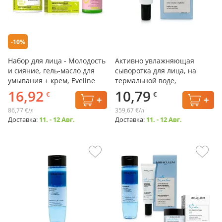
-10%
Набор для лица - Молодость
Активно увлажняющая
и сияние, гель-масло для
сыворотка для лица, на
умывания + крем, Eveline
термальной воде,
Miraculum, 30 мл
16,92
10,79
€
€
86,77 €/л
359,67 €/л
Доставка:
11. - 12 Авг.
Доставка:
11. - 12 Авг.