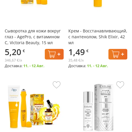
Сыворотка для кожи вокруг
Крем - Восстанавливающий,
глаз - AgePro, с витамином
с пантенолом, Shik Elixir, 42
С, Victoria Beauty, 15 мл
мл
5,20
1,49
€
€
346,67 €/л
35,48 €/л
Доставка:
11. - 12 Авг.
Доставка:
11. - 12 Авг.