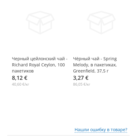
30
Черный цейлонский чай -
Чёрный чай - Spring
Ч
Richard Royal Ceylon, 100
Melody, в пакетиках,
кр
пакетиков
Greenfield, 37,5 г
па
8,12 €
3,27 €
5
40,60 €/кг
86,05 €/кг
17
Нашли ошибку в товаре?