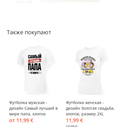
Также покупают
-33%
-33%
-
Футболка мужская -
Футболка женская -
Фу
,
дизайн Самый лучший в
дизайн Золотая свадьба,
ди
мире папа, хлопок
хлопок, размер 2XL
хл
от 11,99 €
11,99 €
о
17,95 €