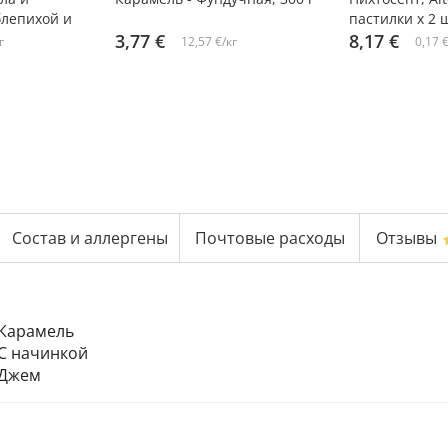
блепихой и
пастилки х 2 
шт. х 2
3,77 €
8,17 €
г
12,57 €/кг
0,17 
Состав и аллергены
Почтовые расходы
Отзывы
Карамель
С начинкой
Джем