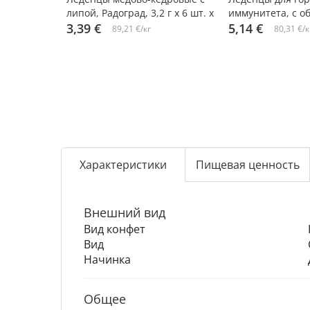
липой, Радоград, 3,2 г х 6 шт. х
иммунитета, с о
2 упаковки
3,39 €
мёдом, 3,2 г х 10 
5,14 €
89,21 €/кг
80,31 €/к
упаковки
Характеристики
Пищевая ценность
Внешний вид
Вид конфет
Вид
Начинка
Общее