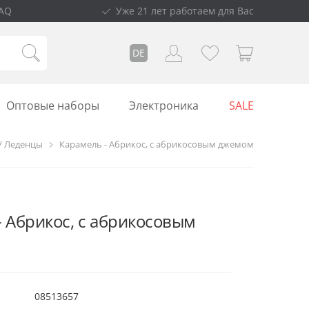
AQ
Уже 21 лет работаем для Вас
DE
Оптовые наборы
Электроника
SALE
/ Леденцы
Карамель - Абрикос, с абрикосовым джемом
- Абрикос, с абрикосовым
08513657