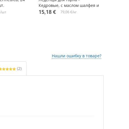
шт.
Кедровые, с маслом шалфея и
прополисом
прополисом, Радоград, 3,2 г х
15,18 €
мелиссой , E
4,05 €
€/шт
79,06 €/кг
10
10 шт. х 6 упаковок
Нашли ошибку в товаре?
(2)