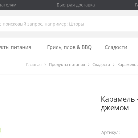
пателям
Быстрая доставка
F
укты питания
Гриль, плов & BBQ
Сладости
Главная
Продукты питания
Сладости
Карамель 
Карамель 
джемом
Артикул: