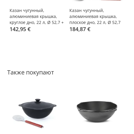
-25%
-25%
-
Казан чугунный,
Казан чугунный,
Ка
алюминиевая крышка,
алюминиевая крышка,
а
 +
круглое дно, 22 л, Ø 52,7 +
плоское дно, 22 л, Ø 52,7
пл
см
кухонные
142,95 €
см + подставка + тренога
184,87 €
см
1
принадлежности
+ ляган Ø 42 см +
+ 
кухонные
п
принадлежности
Также покупают