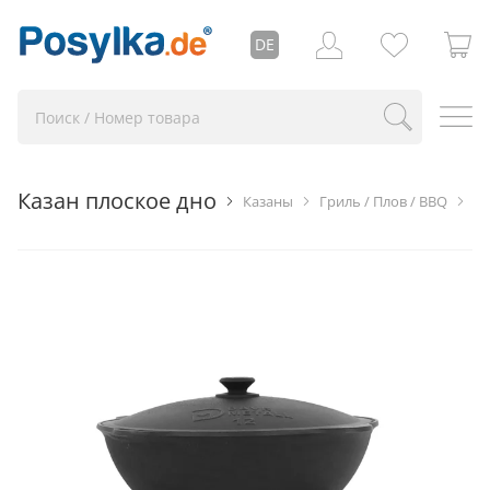
DE
Казан плоское дно
Казаны
Гриль / Плов / BBQ
Из