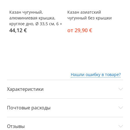
-15%
-50%
-
Казан чугунный,
Казан азиатский
На
алюминиевая крышка,
чугунный без крышки
а
7
круглое дно, Ø 33,5 см, 6 +
кр
а
шумовка 40 см
44,12 €
от 29,90 €
л 
6
шу
Нашли ошибку в товаре?
Характеристики
Почтовые расходы
Отзывы