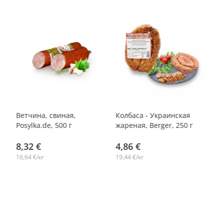
Ветчина, свиная,
Колбаса - Украинская
На
Posylka.de, 500 г
жареная, Berger, 250 г
х 
8,32 €
4,86 €
1
16,64 €/кг
19,44 €/кг
15