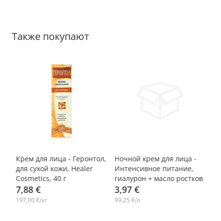
Также покупают
Крем для лица - Геронтол,
Ночной крем для лица -
Кр
для сухой кожи, Healer
Интенсивное питание,
Сп
,
Cosmetics, 40 г
гиалурон + масло ростков
7,88 €
пшеницы, Pure Line, 40 мл
3,97 €
4
197,00 €/кг
99,25 €/л
99