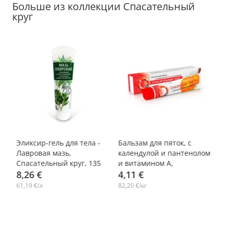
Больше из коллекции Спасательный
круг
-
,
Эликсир-гель для тела -
Бальзам для пяток, с
Ба
Лавровая мазь,
календулой и пантенолом
С
Спасательный круг, 135
и витамином А,
11
мл
8,26 €
Спасатель, 50 г
4,11 €
45
2
61,19 €/л
82,20 €/кг
11