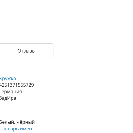
Отзывы
Кружка
4251371555729
Германия
ЗадИра
Белый, Чёрный
Словарь имен