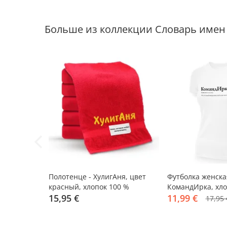
Больше из коллекции Словарь имен
-33%
Полотенце - ХулигАня, цвет
Футболка женска
красный, хлопок 100 %
КомандИрка, хло
15,95 €
XL
11,99 €
17,95 