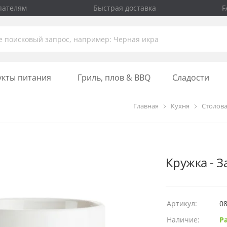
пателям
Быстрая доставка
F
укты питания
Гриль, плов & BBQ
Сладости
Главная
Кухня
Столова
Кружка - З
Артикул:
0
Наличие:
Р