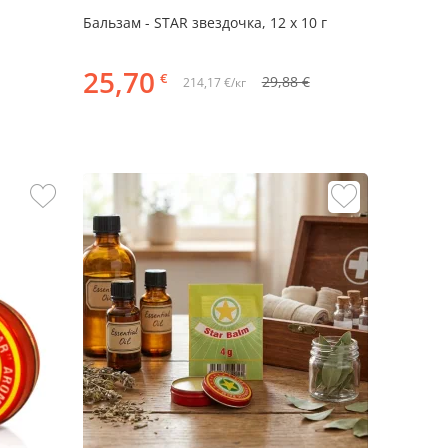
Бальзам - STAR звездочка, 12 х 10 г
25,70
€
29,88 €
214,17 €/кг