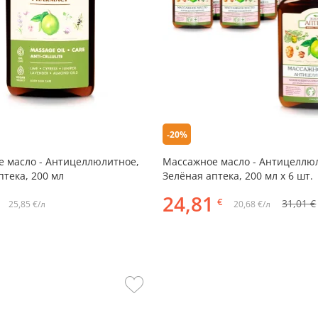
-20%
 масло - Антицеллюлитное,
Массажное масло - Антицеллю
птека, 200 мл
Зелёная аптека, 200 мл х 6 шт.
24,81
€
31,01 €
25,85 €/л
20,68 €/л