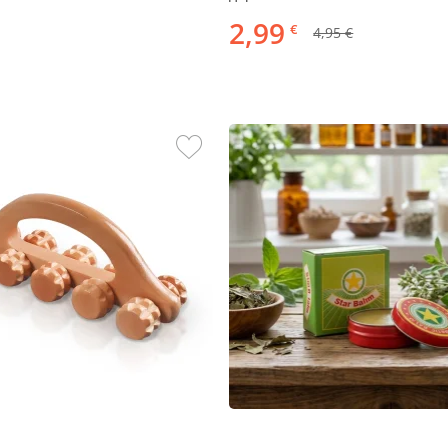
2,99
€
4,95 €