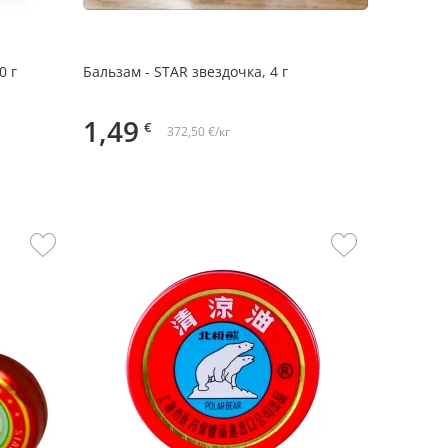
0 г
Бальзам - STAR звездочка, 4 г
1,49
€
372,50 €/кг