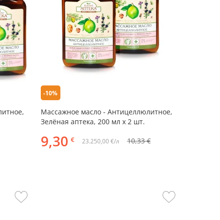
-10%
литное,
Массажное масло - Антицеллюлитное,
Зелёная аптека, 200 мл х 2 шт.
9,30
€
10,33 €
23.250,00 €/л