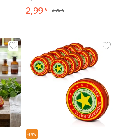
2,99
€
3,95 €
-14%