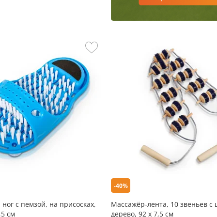
-40%
 ног с пемзой, на присосках,
Массажёр-лента, 10 звеньев с
,5 см
дерево, 92 х 7,5 см