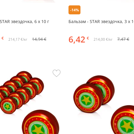
-14%
STAR звездочка, 6 х 10 г
Бальзам - STAR звездочка, 3 х 1
6,42
€
€
14,94 €
7,47 €
214,17 €/кг
214,00 €/кг