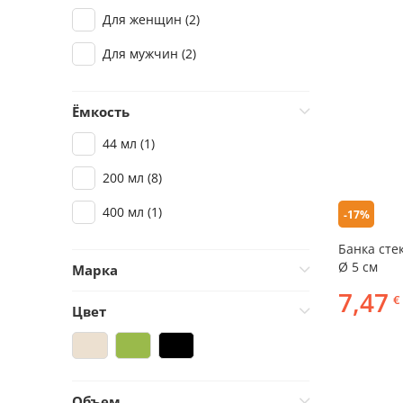
Щётка
(1)
Для женщин
(2)
Для мужчин
(2)
Ёмкость
44 мл
(1)
200 мл
(8)
400 мл
(1)
-17%
Банка сте
Ø 5 см
Марка
7,47
€
Dr. Retter
(1)
Цвет
Herbal Traditions
(1)
Polar Bear
(1)
Объем