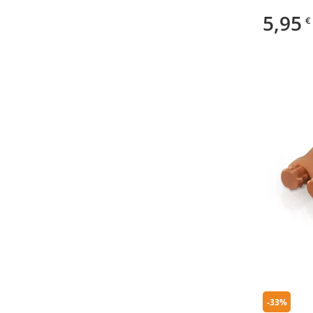
5,95
€
-33%