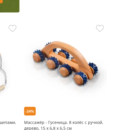
-24%
 шипами,
Массажёр - Гусеница, 8 колёс с ручкой,
дерево, 15 х 6,8 х 6,5 см