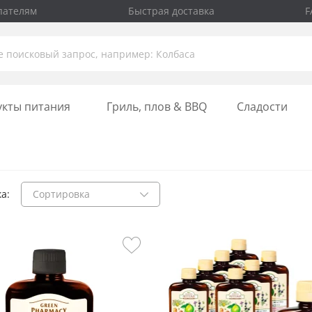
пателям
Быстрая доставка
F
укты питания
Гриль, плов & BBQ
Сладости
а:
Сортировка