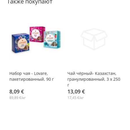
Также покупают
-10%
-10%
-
Набор чая - Lovare,
Чай чёрный- Казахстан,
Фи
e,
пакетированный, 90 г
гранулированный, 3 х 250
па
г
8,09 €
13,09 €
2
89,89 €/кг
17,45 €/кг
92