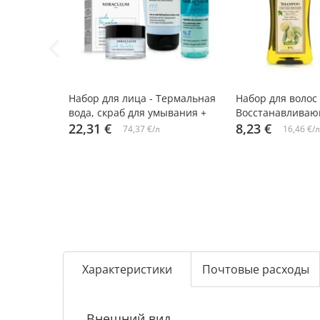
-10%
-10%
Набор для лица - Термальная
Набор для волос 
вода, скраб для умывания +
Восстанавливаю
спрей-мист + крем-маска,
22,31 €
оливковым масл
8,23 €
74,37 €/л
16,46 €/л
Miraculum
кондиционер, Me
Характеристики
Почтовые расходы
Внешний вид