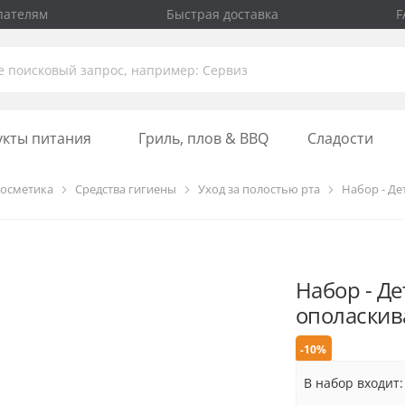
пателям
Быстрая доставка
F
укты питания
Гриль, плов & BBQ
Сладости
осметика
Средства гигиены
Уход за полостью рта
Набор - Дет
Набор - Де
ополаскива
-10%
В набор входит: