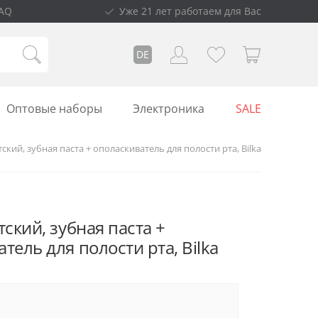
AQ
Уже 21 лет работаем для Вас
DE
Оптовые наборы
Электроника
SALE
ский, зубная паста + ополаскиватель для полости рта, Bilka
тский, зубная паста +
тель для полости рта, Bilka