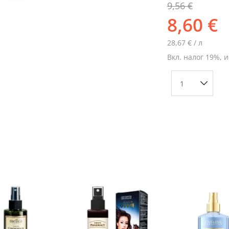
9,56 €
8,60 €
28,67 € / л
Вкл. налог 19%, 