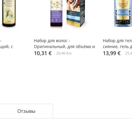
-10%
-10%
-
Набор для волос -
Набор для тел
щий, с
Оригинальный, для объёма и
сияние, гель 
ом, шампунь +
блеска, шампунь + эликсир
10,31 €
парфюмирова
13,99 €
29,46 €/л
25,4
lica Organic
Отзывы