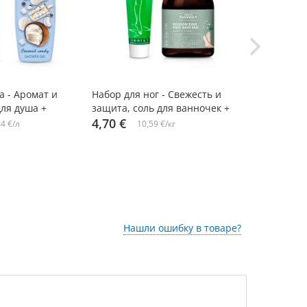
-10%
-10%
а - Аромат и
Набор для ног - Свежесть и
Набор - На
для душа +
защита, соль для ванночек +
можжевельн
нный спрей
крем
4,70 €
паста + оп
10,45 €
4 €/л
10,59 €/кг
полости рт
Нашли ошибку в товаре?