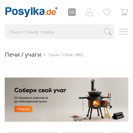
DE
Печи / учаги
Гриль / Плов / BBQ