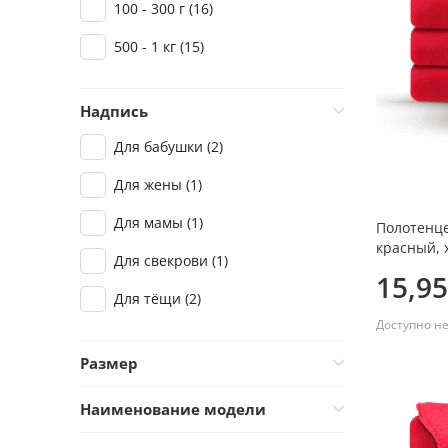
100 - 300 г
(16)
500 - 1 кг
(15)
Надпись
Для бабушки
(2)
Для жены
(1)
Для мамы
(1)
Полотенце
красный, 
Для свекрови
(1)
15,95
Для тёщи
(2)
Доступно н
Размер
50 x 100 см
(16)
Наименование модели
70 x 140 см
(15)
Beste Mama.
(1)