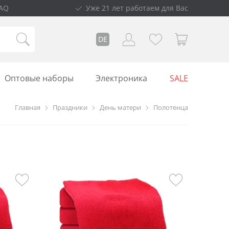
AQ
Уже 21 лет работаем для Вас
DE
Оптовые наборы
Электроника
SALE
Главная
Праздники
День матери
Полотенца