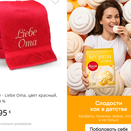
 - Liebe Oma, цвет красный,
0 %
95
€
есколько размеров