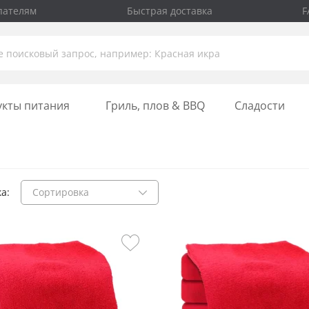
пателям
Быстрая доставка
F
укты питания
Гриль, плов & BBQ
Сладости
а:
Сортировка