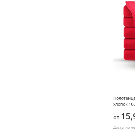
Любимая мама
(1)
Любимая тёща
(1)
Самая любимая
(1)
Полотенце
хлопок 10
15,
от
Доступно н