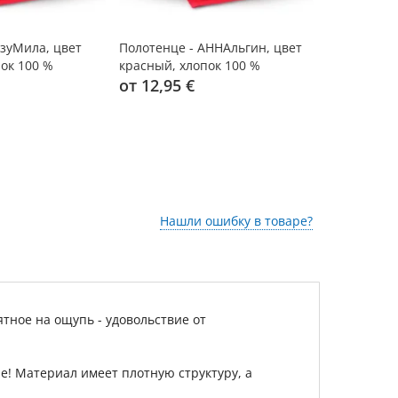
ИзуМила, цвет
Полотенце - АННАльгин, цвет
Полотенце,
ок 100 %
красный, хлопок 100 %
хлопок 100
от 12,95 €
от 5,93 €
Нашли ошибку в товаре?
тное на ощупь - удовольствие от
не! Материал имеет плотную структуру, а