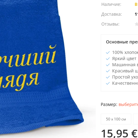
Наличие:
В
Доставка:
1
Отзывы:
Основные пре
100% хлопо
Яркий цвет
Машинная 
Красивый 
Простой ухо
Качественн
Размер:
выберите
50 х 100 см
15,95 €