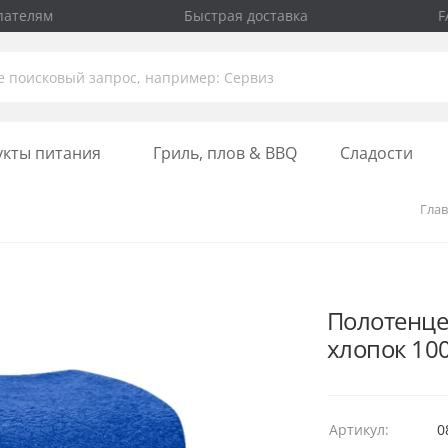
пателям
Быстрая доставка
F
укты питания
Гриль, плов & BBQ
Сладости
Гла
Полотенце 
хлопок 10
Артикул:
0