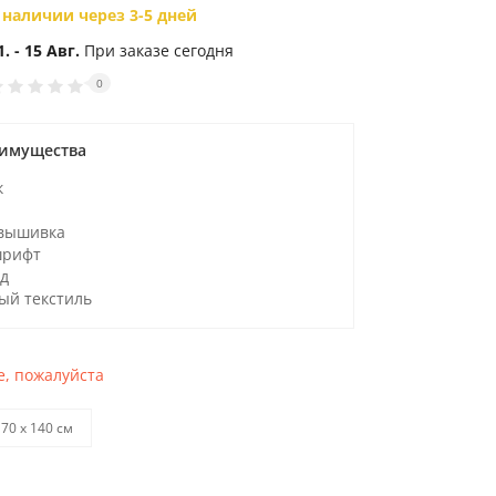
 наличии через 3-5 дней
1. - 15 Авг.
При заказе сегодня
0
имущества
к
вышивка
шрифт
д
ый текстиль
, пожалуйста
70 х 140 см