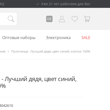
AQ
Уже 21 лет работаем для Вас
DE
Оптовые наборы
Электроника
SALE
вная
Полотенце - Лучший дядя, цвет синий, хлопок 100%
- Лучший дядя, цвет синий,
0%
8042610