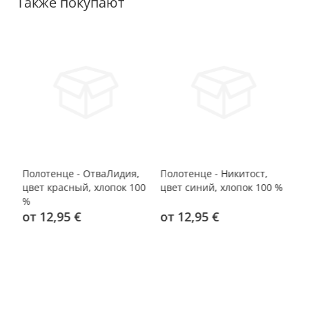
Также покупают
Полотенце - ОтваЛидия,
Полотенце - Никитост,
По
0
цвет красный, хлопок 100
цвет синий, хлопок 100 %
цв
%
%
от 12,95 €
от 12,95 €
о