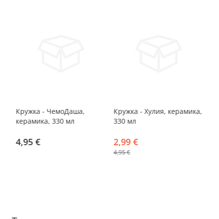
-40%
Кружка - ЧемоДаша,
Кружка - Хулия, керамика,
Кр
00
керамика, 330 мл
330 мл
ке
4,95 €
2,99 €
4
4,95 €