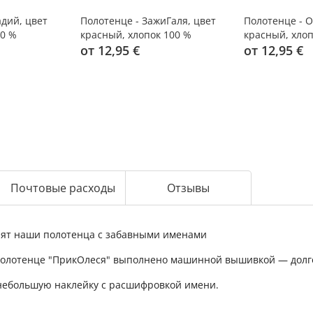
адий, цвет
Полотенце - ЗажиГаля, цвет
Полотенце - О
00 %
красный, хлопок 100 %
красный, хлоп
от 12,95 €
от 12,95 €
Почтовые расходы
Отзывы
нят наши полотенца с забавными именами
олотенце "ПрикОлеся" выполнено машинной вышивкой — долго
 небольшую наклейку с расшифровкой имени.