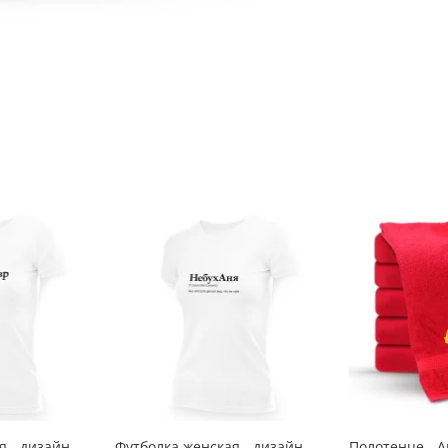
я - дизайн
Футболка женская - дизайн
Полотенце - А