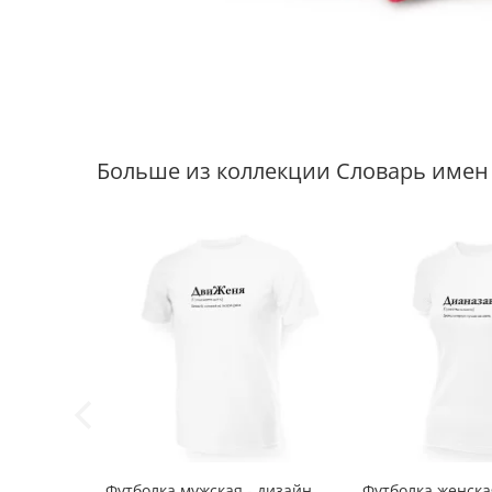
Больше из коллекции Словарь имен
-33%
Футболка мужская - дизайн
Футболка женска