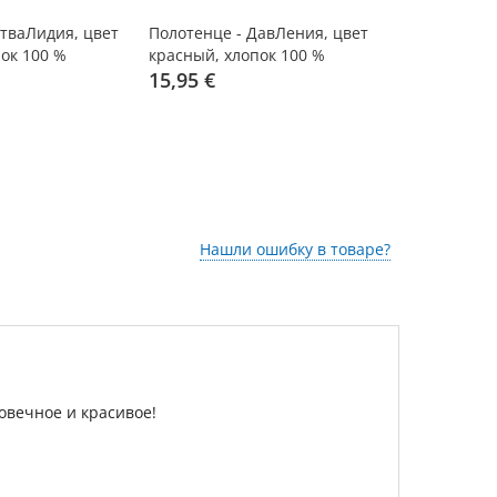
тваЛидия, цвет
Полотенце - ДавЛения, цвет
Полотенце 
ок 100 %
красный, хлопок 100 %
синий, хло
15,95 €
от 15,95 
Нашли ошибку в товаре?
вечное и красивое!