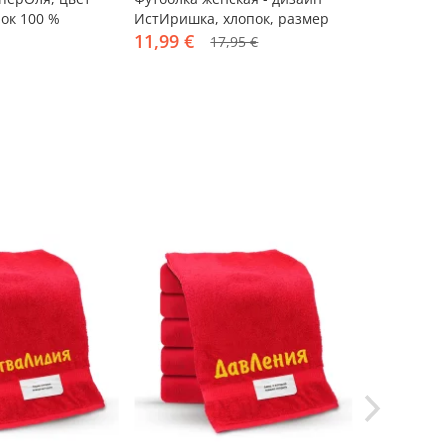
ок 100 %
ИстИришка, хлопок, размер
красный, х
2XL
11,99 €
15,95 €
17,95 €