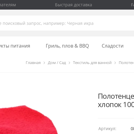
пателям
Быстрая доставка
F
укты питания
Гриль, плов & BBQ
Сладости
Главная
Дом / Сад
Текстиль для ванной
Полоте
Полотенце 
хлопок 10
Артикул:
0