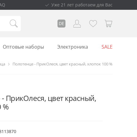
AQ
Уже 21 лет работаем для Вас
DE
Оптовые наборы
Электроника
SALE
нца
Полотенце - ПрикОлеся, цвет красный, хлопок 100 %
- ПрикОлеся, цвет красный,
0 %
8113870