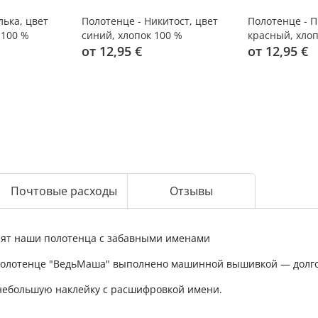
лька, цвет
Полотенце - Никитост, цвет
Полотенце - П
 100 %
синий, хлопок 100 %
красный, хлоп
от 12,95 €
от 12,95 €
Почтовые расходы
Отзывы
нят наши полотенца с забавными именами
полотенце "ВедьМаша" выполнено машинной вышивкой — долго
 небольшую наклейку с расшифровкой имени.