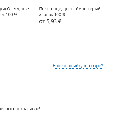
рикОлеся, цвет
Полотенце, цвет тёмно-серый,
Полотенце,
ок 100 %
хлопок 100 %
хлопок 100
от 5,93 €
от 5,93 €
Нашли ошибку в товаре?
вечное и красивое!