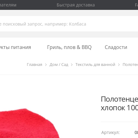
пателям
Быстрая доставка
F
укты питания
Гриль, плов & BBQ
Сладости
Главная
Дом / Сад
Текстиль для ванной
Полоте
Полотенце
хлопок 10
Артикул:
0