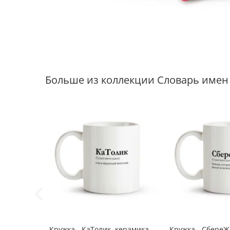
Больше из коллекции Словарь имен
Кружка - КаТолик, керамика,
Кружка - СбереЖ