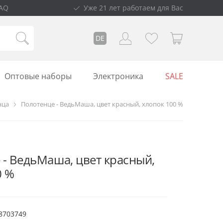
AQ
Уже 21 лет работаем для Вас
DE
Оптовые наборы
Электроника
SALE
нца
Полотенце - ВедьМаша, цвет красный, хлопок 100 %
 - ВедьМаша, цвет красный,
0 %
8703749