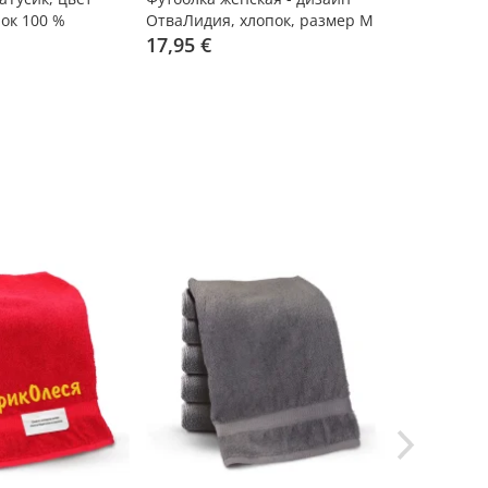
ок 100 %
ОтваЛидия, хлопок, размер M
красный, х
17,95 €
15,95 €