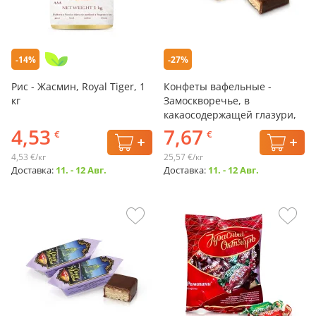
-14%
-27%
Рис - Жасмин, Royal Tiger, 1
Конфеты вафельные -
кг
Замоскворечье, в
какаосодержащей глазури,
300 г
4,53
7,67
€
€
4,53 €/кг
25,57 €/кг
Доставка:
11. - 12 Авг.
Доставка:
11. - 12 Авг.