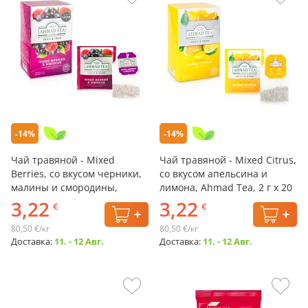
-14%
-14%
Чай травяной - Mixed
Чай травяной - Mixed Citrus,
Berries, со вкусом черники,
со вкусом апельсина и
малины и смородины,
лимона, Ahmad Tea, 2 г х 20
Ahmad Tea, 2 г х 20 шт.
шт.
3,22
3,22
€
€
80,50 €/кг
80,50 €/кг
Доставка:
11. - 12 Авг.
Доставка:
11. - 12 Авг.