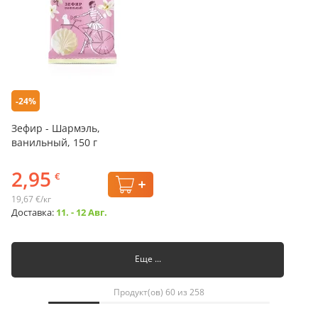
-24%
Зефир - Шармэль,
ванильный, 150 г
2,95
€
19,67 €/кг
Доставка:
11. - 12 Авг.
Еще ...
Продукт(ов) 60 из 258