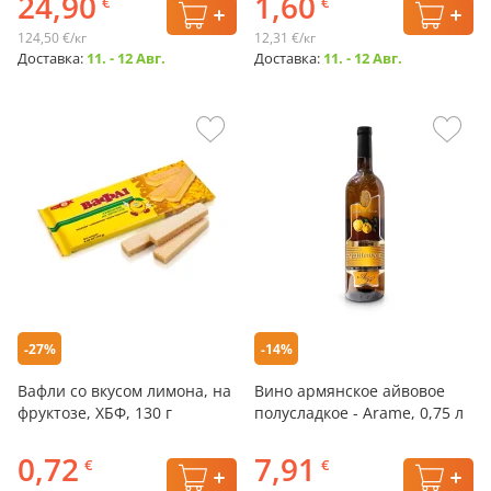
24,90
1,60
€
€
124,50 €/кг
12,31 €/кг
Доставка:
11. - 12 Авг.
Доставка:
11. - 12 Авг.
-27%
-14%
Вафли со вкусом лимона, на
Вино армянское айвовое
фруктозе, ХБФ, 130 г
полусладкое - Arame, 0,75 л
0,72
7,91
€
€