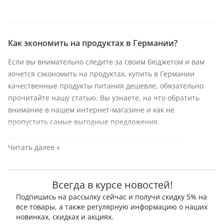
Как экономить на продуктах в Германии?
Если вы внимательно следите за своим бюджетом и вам
хочется сэкономить на продуктах, купить в Германии
качественные продукты питания дешевле, обязательно
прочитайте нашу статью. Вы узнаете, на что обратить
внимание в нашем интернет-магазине и как не
пропустить самые выгодные предложения.
Восточно-европейские продукты: скидки и
Читать далее »
спецпредложения в Posylka.de
Если вам нравится восточно-европейская кухня, русские,
украинские и восточные блюда, то обязательно следите за
Всегда в курсе новостей!
акциями и скидками в нашем интернет-магазине. И вы
Подпишись на рассылку сейчас и получи скидку 5% на
точно сможете купить по разумной цене национальные
все товары, а также регулярную информацию о наших
продукты –
новинках, скидках и акциях.
пельмени
с мясом, вареники с разными