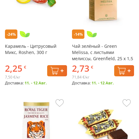
-24%
-14%
Карамель - Цитрусовый
Чай зелёный - Green
Микс, Roshen, 300 г
Melissa, с листьями
мелиссы, Greenfield, 25 х 1,5
г
2,25
2,73
€
€
7,50 €/кг
71,84 €/кг
Доставка:
11. - 12 Авг.
Доставка:
11. - 12 Авг.