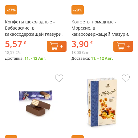
-27%
-29%
Конфеты шоколадные -
Конфеты помадные -
Бабаевские, в
Морские, в
какаосодержащей глазури,
какаосодержащей глазури,
300 г
300 г
5,57
3,90
€
€
18,57 €/кг
13,00 €/кг
Доставка:
11. - 12 Авг.
Доставка:
11. - 12 Авг.