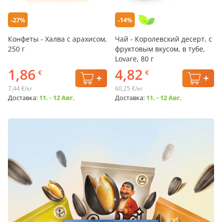
-27%
-14%
Конфеты - Халва с арахисом,
Чай - Королевский десерт, с
250 г
фруктовым вкусом, в тубе,
Lovare, 80 г
1,86
4,82
€
€
7,44 €/кг
60,25 €/кг
Доставка:
11. - 12 Авг.
Доставка:
11. - 12 Авг.