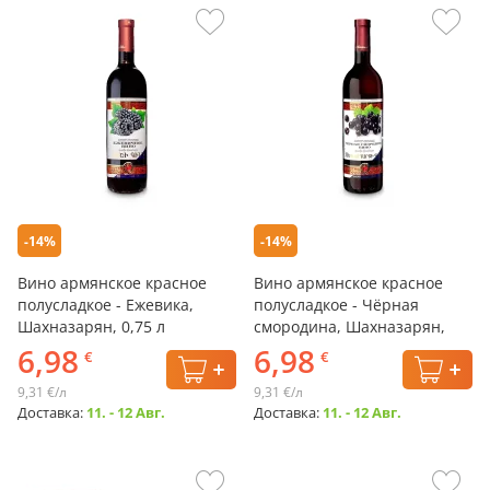
-14%
-14%
Вино армянское красное
Вино армянское красное
полусладкое - Ежевика,
полусладкое - Чёрная
Шахназарян, 0,75 л
смородина, Шахназарян,
0,75 л
6,98
6,98
€
€
9,31 €/л
9,31 €/л
Доставка:
11. - 12 Авг.
Доставка:
11. - 12 Авг.