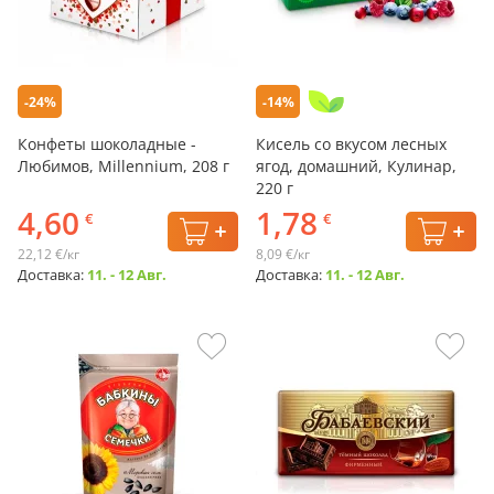
-24%
-14%
Конфеты шоколадные -
Кисель со вкусом лесных
Любимов, Millennium, 208 г
ягод, домашний, Кулинар,
220 г
4,60
1,78
€
€
22,12 €/кг
8,09 €/кг
Доставка:
11. - 12 Авг.
Доставка:
11. - 12 Авг.