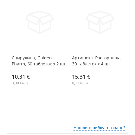
-14%
-14%
-
Спирулина, Golden
Артишок + Расторопша,
Эк
Pharm, 60 таблеток х 2 шт.
30 таблеток х 4 шт.
ви
шт.
Ph
10,31 €
15,31 €
1
0,09 €/шт
0,13 €/шт
0,
Нашли ошибку в товаре?