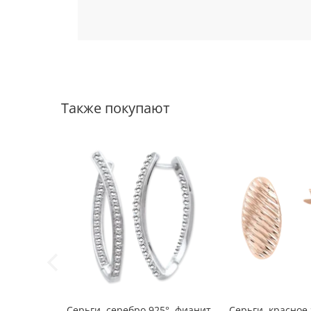
Также покупают
Серьги, серебро 925°, фианит,
Серьги, красное 