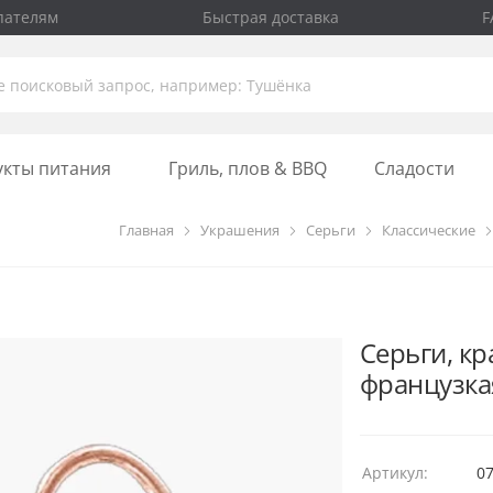
пателям
Быстрая доставка
F
укты питания
Гриль, плов & BBQ
Сладости
Главная
Украшения
Серьги
Классические
Серьги, кр
французка
Артикул:
0