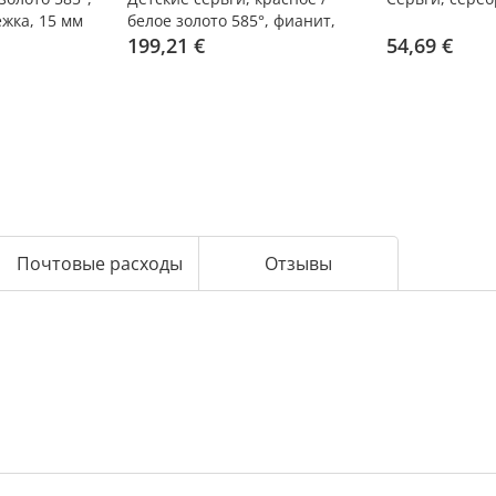
ежка, 15 мм
белое золото 585°, фианит,
французская застежка, 13 мм
199,21 €
54,69 €
Почтовые расходы
Отзывы