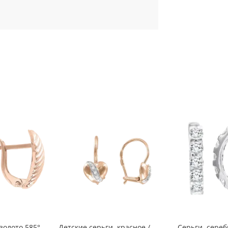
золото 585°,
Детские серьги, красное /
Серьги, сереб