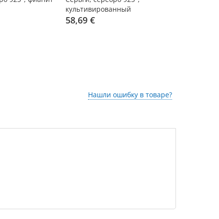
культивированный
английская
натуральный жемчуг,
58,69 €
513,14 €
английская застежка, 25 мм
Нашли ошибку в товаре?