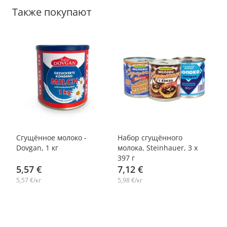
Также покупают
-7%
Cгущённое молоко -
Набор сгущённого
Сг
х
Dovgan, 1 кг
молока, Steinhauer, 3 х
ка
397 г
5,57 €
7,12 €
2
5,57 €/кг
5,98 €/кг
6,