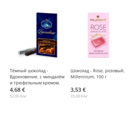
Тёмный шоколад -
Шоколад - Rose, розовый,
Шо
Вдохновение, с миндалём
Millennium, 100 г
м
и трюфельным кремом,
Сл
90 г
4,68 €
3,53 €
3
52,00 €/кг
35,30 €/кг
38