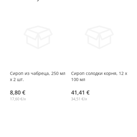
-14%
-14%
Сироп из чабреца, 250 мл
Сироп солодки корня, 12 x
Си
х 2 шт.
100 мл
Эх
м
8,80 €
41,41 €
3
17,60 €/л
34,51 €/л
16