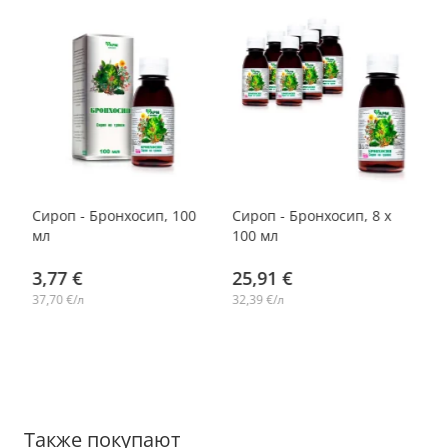
-14%
Сироп - Бронхосип, 100
Сироп - Бронхосип, 8 х
мл
100 мл
3,77 €
25,91 €
37,70 €/л
32,39 €/л
Также покупают