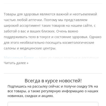
Товары для здоровья являются важной и неотъемлемой
частью любой аптечки. Поэтому мы представляем
широкий ассортимент таких товаров на нашем сайте, с
заботой о вас и ваших близких. Очень важно
поддерживать тело в тонусе и состояние здоровья. Однако
для этого необязательно посещать косметологические
салоны и медицинские центры.
Массажные банки
— один из самых простых и доступных
Читать далее »
способов домашнего массажа. Благодаря разнице
давления банка стимулирует рецепторы кожи,
активизируя соответствующие функции организма. После
Всегда в курсе новостей!
вакуумного массажа с помощью банок повышается тонус
кожи, кожа становится более упругой и эластичной.
Подпишись на рассылку сейчас и получи скидку 5% на
все товары, а также регулярную информацию о наших
Массажные банки помогают бороться с целлюлитом и
новинках, скидках и акциях.
растяжками на коже. При регулярном массаже результат
не заставит себя долго ждать. Массажные банки и другие