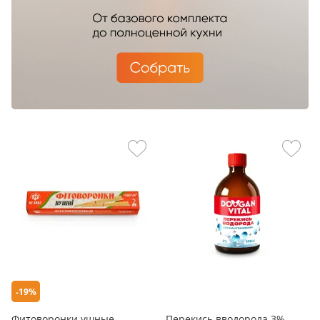
-19%
Фитоворонки ушные -
Перекись вводорода 3%,