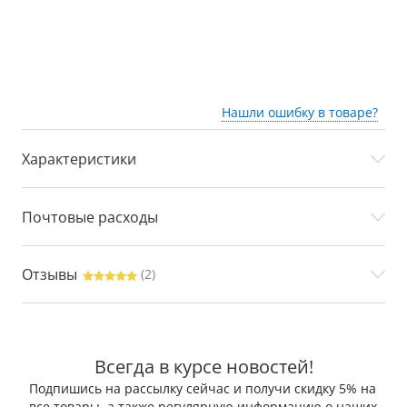
ан
принадлежности,
уз
узбекский чугунный казан
дл
для гриля и плова
Нашли ошибку в товаре?
Характеристики
Почтовые расходы
Отзывы
(2)
Всегда в курсе новостей!
Подпишись на рассылку сейчас и получи скидку 5% на
все товары, а также регулярную информацию о наших