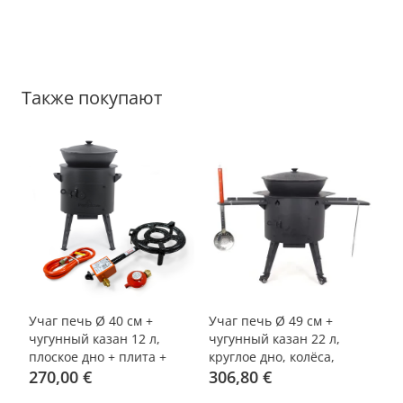
Также покупают
-15%
-20%
-
Учаг печь Ø 40 см +
Учаг печь Ø 49 см +
Уч
чугунный казан 12 л,
чугунный казан 22 л,
чу
плоское дно + плита +
круглое дно, колёса,
пл
газовая горелка, шланг,
270,00 €
столики, плита +
306,80 €
ст
2
редуктор
кухонные
п