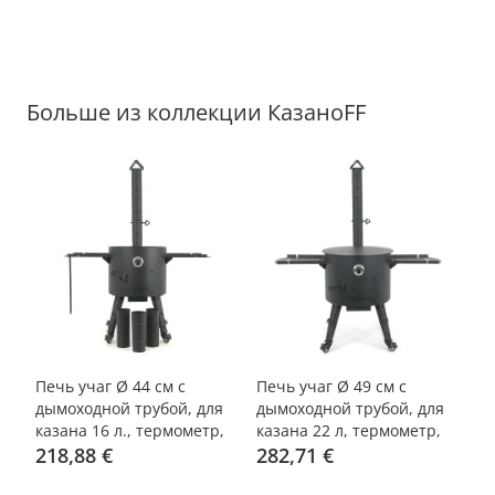
Больше из коллекции КазаноFF
-20%
-15%
Печь учаг Ø 44 см с
Печь учаг Ø 49 см с
Пе
дымоходной трубой, для
дымоходной трубой, для
ды
казана 16 л., термометр,
казана 22 л, термометр,
ка
колёса, столики,
218,88 €
колёса, столики, плита
282,71 €
1
ан