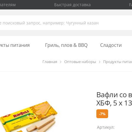
пателям
Быстрая доставка
F
укты питания
Гриль, плов & BBQ
Сладости
Главная
Оптовые наборы
Продукты пита
Вафли со в
ХБФ, 5 х 13
-7%
Артикул: