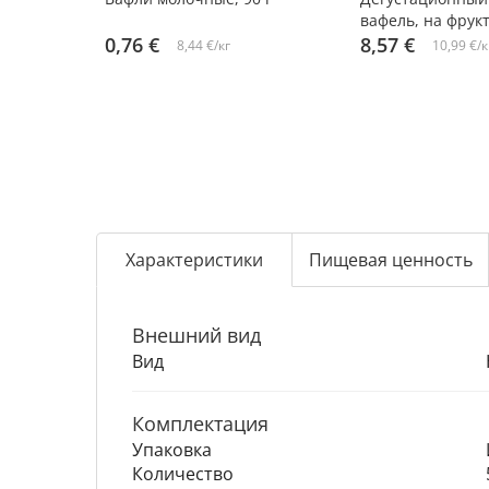
вафель, на фрукт
0,76 €
130 г
8,57 €
8,44 €/кг
10,99 €/к
Характеристики
Пищевая ценность
Внешний вид
Вид
Комплектация
Упаковка
Количество