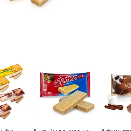
 набор
Вафли - Артек классические,
Вафли со вкус