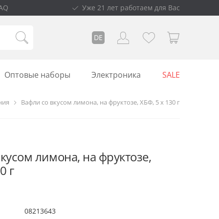
AQ
Уже 21 лет работаем для Вас
DE
Оптовые наборы
Электроника
SALE
ния
Вафли со вкусом лимона, на фруктозе, ХБФ, 5 х 130 г
кусом лимона, на фруктозе,
0 г
08213643