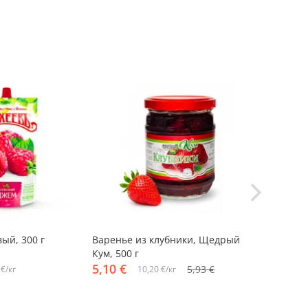
-14%
ый, 300 г
Варенье из клубники, Щедрый
Джем перси
Кум, 500 г
300 г
5,10 €
4,17 €
5,93 €
 €/кг
10,20 €/кг
13