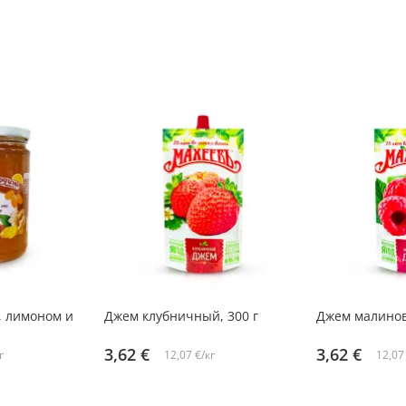
, лимоном и
Джем клубничный, 300 г
Джем малинов
3,62 €
3,62 €
г
12,07 €/кг
12,07