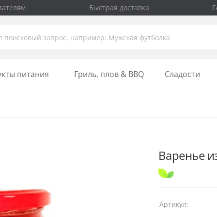
пателям
Быстрая доставка
F
укты питания
Гриль, плов & BBQ
Сладости
Варенье из
Артикул: