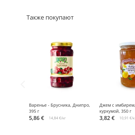
Также покупают
Варенье - Брусника, Днипро,
Джем с имбирем
395 г
куркумой, 350 г
5,86 €
3,82 €
14,84 €/кг
10,91 €/к