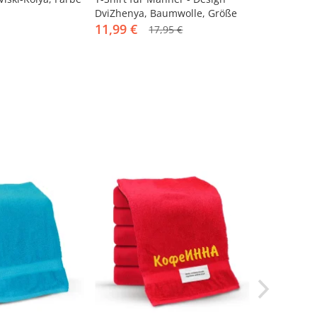
DviZhenya, Baumwolle, Größe
Krepkiy Ole
3XL
11,99 €
Größe 3XL
17,95 €
17,95 €