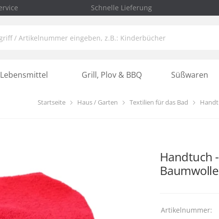
rvice
Schnelle Lieferung
Lebensmittel
Grill, Plov & BBQ
Süßwaren
Startseite
Haus / Garten
Textilien für das Bad
Handt
Handtuch -
Baumwolle
Artikelnummer: