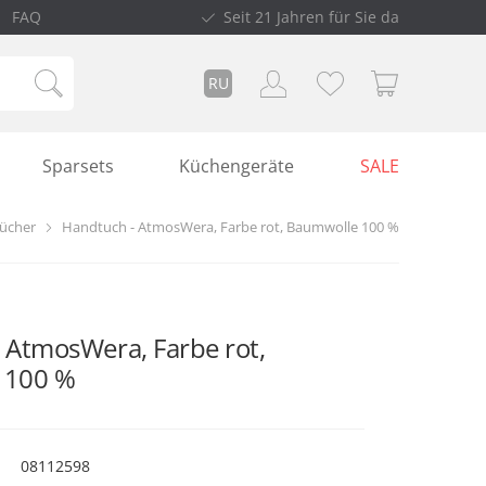
FAQ
Seit 21 Jahren für Sie da
RU
Sparsets
Küchengeräte
SALE
ücher
Handtuch - AtmosWera, Farbe rot, Baumwolle 100 %
 AtmosWera, Farbe rot,
 100 %
08112598