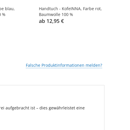
be blau,
Handtuch - KofeINNA, Farbe rot,
Handtuch -
0 %
Baumwolle 100 %
rot, Baumwo
ab 12,95 €
ab 12,95 
Falsche Produktinformationen melden?
 aufgebracht ist – dies gewährleistet eine