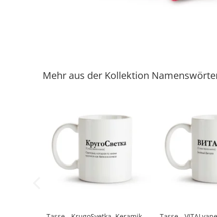
Mehr aus der Kollektion Namenswörte
-40%
-40%
Tasse - KrugoSvetka, Keramik,
Tasse - VITALyane