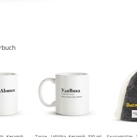
rbuch
ts, Keramik,
Tasse - UdiVika, Keramik, 330 ml
Saunamütze - V