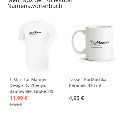
Namenswörterbuch
-33%
T-Shirt für Männer -
Tasse - KarMashka,
T-
Design DviZhenya,
Keramik, 330 ml
De
Baumwolle, Größe 3XL
Ba
11,99 €
4,95 €
1
17,95 €