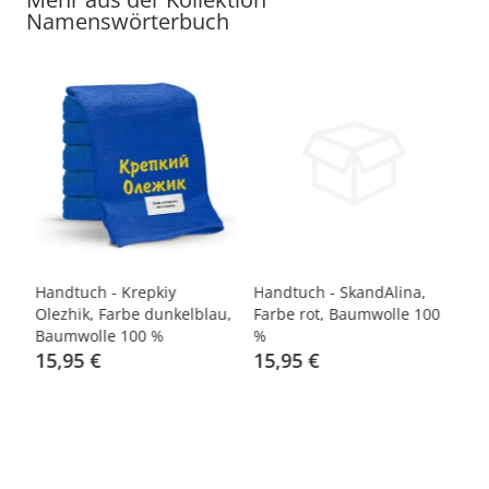
Namenswörterbuch
Handtuch - Krepkiy
Handtuch - SkandAlina,
Sa
0
Olezhik, Farbe dunkelblau,
Farbe rot, Baumwolle 100
Fa
Baumwolle 100 %
%
15,95 €
15,95 €
7