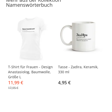
Namenswörterbuch
-33%
gn
T-Shirt für Frauen - Design
Tasse - ZadIra, Keramik,
Ha
Anastasiolog, Baumwolle,
330 ml
Fa
Größe L
%
11,99 €
4,95 €
1
17,95 €