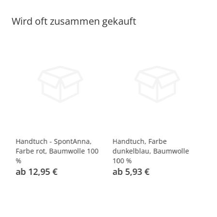
Wird oft zusammen gekauft
Handtuch - SpontAnna,
Handtuch, Farbe
Ha
Farbe rot, Baumwolle 100
dunkelblau, Baumwolle
ro
%
100 %
ab 12,95 €
ab 5,93 €
a