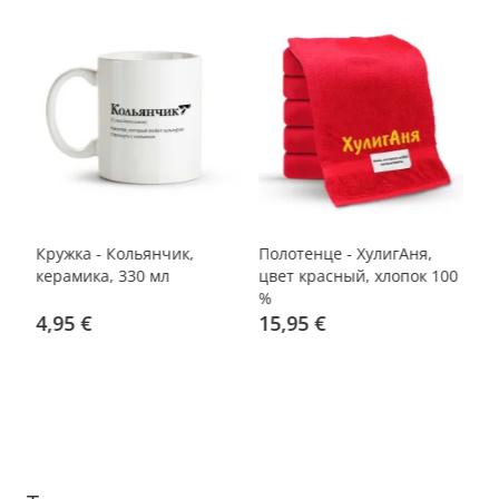
-
Кружка - Кольянчик,
Полотенце - ХулигАня,
Фу
керамика, 330 мл
цвет красный, хлопок 100
ди
%
ра
4,95 €
15,95 €
1
17