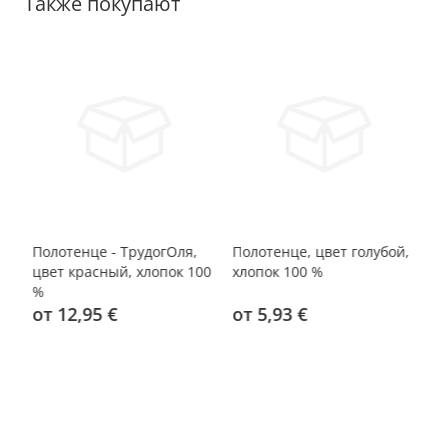
Также покупают
Полотенце - ТрудогОля,
Полотенце, цвет голубой,
По
00
цвет красный, хлопок 100
хлопок 100 %
лю
%
кр
от 12,95 €
от 5,93 €
x 
1