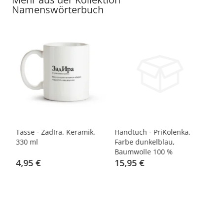
Namenswörterbuch
gn
Tasse - ZadIra, Keramik,
Handtuch - PriKolenka,
T-
330 ml
Farbe dunkelblau,
Ot
Baumwolle 100 %
G
4,95 €
15,95 €
1