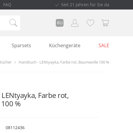
FAQ
Seit 21 Jahren für Sie da
RU
Sparsets
Küchengeräte
SALE
tücher
Handtuch - LENtyayka, Farbe rot, Baumwolle 100 %
LENtyayka, Farbe rot,
 100 %
08112436