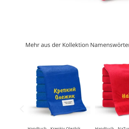
Mehr aus der Kollektion Namenswörte
Handtuch - Krepkiy Olezhik,
Handtuch - NaTusi