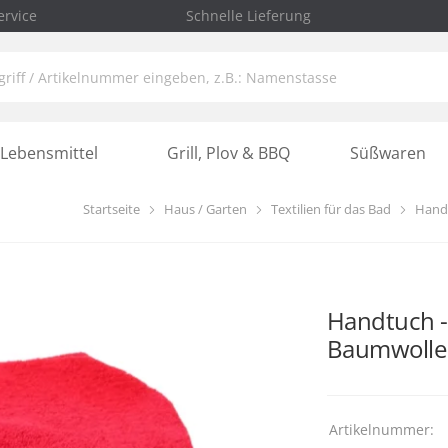
rvice
Schnelle Lieferung
Lebensmittel
Grill, Plov & BBQ
Süßwaren
Startseite
Haus / Garten
Textilien für das Bad
Hand
Handtuch - 
Baumwolle
Artikelnummer: