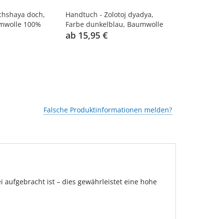
chshaya doch,
Handtuch - Zolotoj dyadya,
Handtuch - 
umwolle 100%
Farbe dunkelblau, Baumwolle
dunkelblau
100%
ab 15,95 €
15,95 €
Falsche Produktinformationen melden?
aufgebracht ist – dies gewährleistet eine hohe