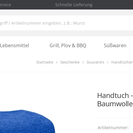
rvice
Schnelle Lieferung
Lebensmittel
Grill, Plov & BBQ
Süßwaren
Startseite
Geschenke
Souvenirs
Handtücher
Handtuch -
Baumwolle
Artikelnummer: