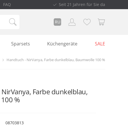
FAQ
Seit 21 Jahren für Sie da
RU
Sparsets
Küchengeräte
SALE
Handtuch - NirVanya, Farbe dunkelblau, Baumwolle 100 %
 NirVanya, Farbe dunkelblau,
 100 %
08703813