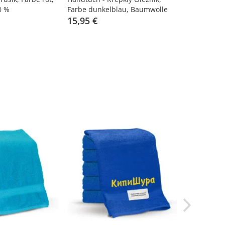
0 %
Farbe dunkelblau, Baumwolle
dunkelblau
100 %
15,95 €
15,95 €