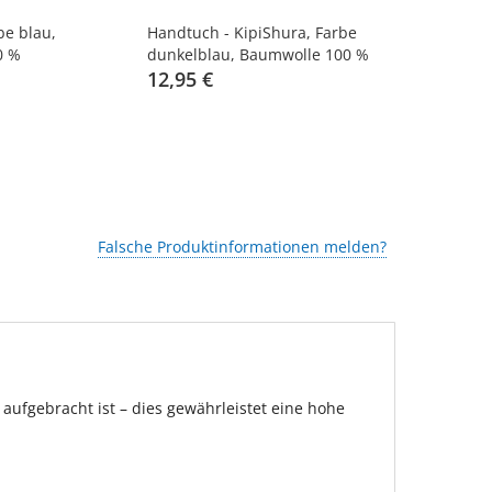
be blau,
Handtuch - KipiShura, Farbe
Handtuch - 
0 %
dunkelblau, Baumwolle 100 %
Baumwolle 
12,95 €
ab 12,95 
Falsche Produktinformationen melden?
ufgebracht ist – dies gewährleistet eine hohe