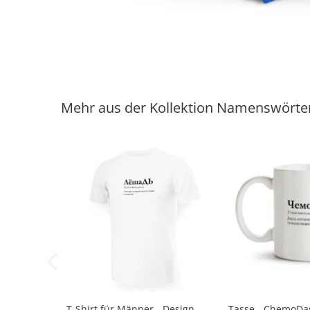
Mehr aus der Kollektion Namenswörte
-33%
T-Shirt für Männer - Design
Tasse - ChemoDas