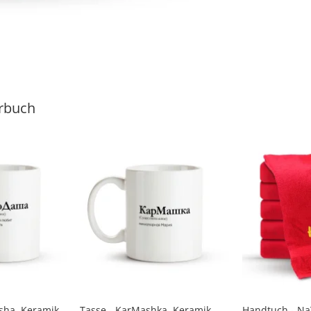
rbuch
ha, Keramik,
Tasse - KarMashka, Keramik,
Handtuch - NaT