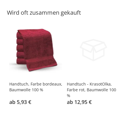
Wird oft zusammen gekauft
Handtuch, Farbe bordeaux,
Handtuch - KrasotOlka,
Ha
Baumwolle 100 %
Farbe rot, Baumwolle 100
Fa
%
%
ab 5,93 €
ab 12,95 €
a