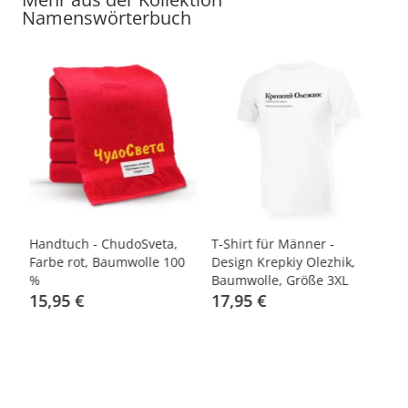
Namenswörterbuch
Handtuch - ChudoSveta,
T-Shirt für Männer -
T-
Farbe rot, Baumwolle 100
Design Krepkiy Olezhik,
Ot
%
Baumwolle, Größe 3XL
G
15,95 €
17,95 €
1